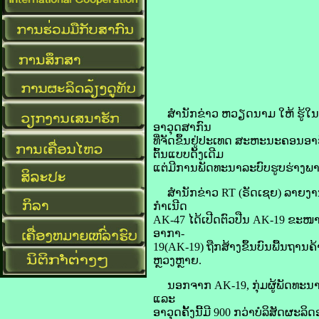
ສໍານັກຂ່າວ ຫວຽດນາມ ໃຫ້ ຮູ້ໃນຕົ
ອາວຸດສາກົນ
ທີ່ຈັດຂຶ້ນຢູ່ປະເທດ ສະຫະນະຄອນອາຣ
ຕົ້ນແບບດັ້ງເດີມ
ແຕ່ມີການພັດທະນາລະບົບຮູບຮ່າງພາ
ສໍານັກຂ່າວ RT (ຣັດເຊຍ) ລາຍງານວ່
ກໍາເນີດ
AK-47 ໄດ້ເປີດຕົວປືນ AK-19 ຂະໜ
ອາກາ-
19(AK-19) ຖືກສ້າງຂຶ້ນບົນພື້ນຖານ
ຫຼວງຫຼາຍ.
ນອກຈາກ AK-19, ກຸ່ມຜູ້ພັດທະນາ ຍ
ແລະ
ອາວຸດຄັ້ງນີ້ມີ 900 ກວ່າບໍລິສັດຜະລ