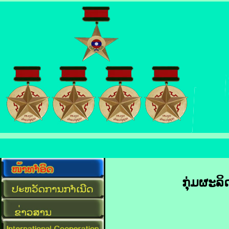
ກຸ່ມຜະລິ