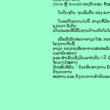
Zircon ຫຼື Avavard ຂອງຣັດເຊຍ. ທັ
ໃນປັດຈຸບັນ, ຈຸດເລີ່ມຕົ້ນ ຂອງ ຄວ
ໃນລະດັບຄວາມໄວນີ້, ອາວຸດທີ່ມີຄວາ
ແມ່ນວ່າ ອັງກິດ
ເປັນປະເທດທີ່ມີພື້ນຖານດ້ານເຕັກໂ
ເພື່ອເລັ່ງພັດທະນາອາວຸດໃໝ່, ກະ
ໂຄງການຈັດຊື້
ອາວຸດ ຂອງກອງທັບອາກາດສະຫະລັດອາເ
ເວລາພັດທະນາ
ແລະ ສໍາເລັດເຊິ່ງມີເວລາບໍ່ເກີນ 5 ປ
ຈັດວາງໃໝ່ຢ່າງ
ມີປະສິດທິຜົນ. “ ດ້ວຍທິດທາງການ 
ຂົງເຂດການ
ທະຫານ ແລະ ຂົງເຂດການຄ້າພົນລະເ