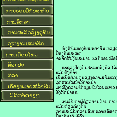
ໜັງສືພິມກອງທັບປະຊາຊົນ ຫວຽດນາມ ໃ
ປ້ອງກັນປະເທດ
ຈະຈັດສັນງົບປະມານ 6,6 ຕື້ປອນເພື່ອ
ກະຊວງປ້ອງກັນປະເທດອັງກິດ ໄດ້ປະເມ
ແມ່ນສິ່ງທີ່ຈຳ
ເປັນເພື່ອຊ່ວຍດຸນດ່ຽງຄວາມເຂັ້ມແຂ
ລູກສອນໄຟນຳວິຖີຈະນຳ
ມາເຊິ່ງຄວາມໄດ້ປຽບໃນໄລຍະຍາວ ບໍ
ອັງກິດນຳອີກ.
ຕາມບັນດາຜູ້ຊ່ຽວຊານດ້ານ ການທ
ແມ່ນກ່ຽວຂ້ອງກັບ
ການປະເມີນຄວາມອັນຕະລາຍ ທີ່ອາດຈະເ
ປ້ອງກັນໄດ້, ຄືດັ່ງ: