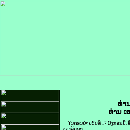
ທ່າ
ທ່ານ ເ
ໃນຕອນບ່າຍວັນທີ 17 ມັງກອນນີ້, ທ
ຮອງລັດຖະ