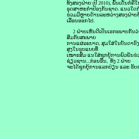
​ທັງ​ສອງ​ຝ່າຍ (ປີ 2010), ພົ້ນ​ເດັ່ນ​ກ
ອຸດສາຫະກຳ​ປ້ອງ​ກັນ​ຊາດ. ​ແນວ​ໃດ​ກໍ​ຕ
ຮ່ວມ​ມື​ຫຼາຍ​ດ້ານ​ລະຫວ່າງ​ສອງ​ຝ່າຍ​​ທີ່
​ເລື່ອນ​ອອກ​ໄປ.
2 ຝ່າຍ​ເຫັນ​ດີ​ເປັນ​ເອກະພາບກັນ​ວ່າ, ​
ສົມ​ກັບ​ສະພາບ
​ການ​ແຜ່​ລະບາດ, ສຸມ​ໃສ່​​ໃນ​ບັນດາ​ຂົງ​
ສູງ​ໃນ​ຮູບ​ແບບ​ທີ່​
ເໝາະ​ສົມ ​​ແນ​ໃສ່​ຊຸກ​ຍູ້​ການ​ພົວ​ພັ
ຊ່ຽວຊານ...ກ່ອນ​ອື່ນ, ທັງ 2 ຝ່າຍ
​ຈະ​ໄດ້​ຊຸກຍູ້​ການ​ແລກປ່ຽນ ​ແລະ ຮັບ