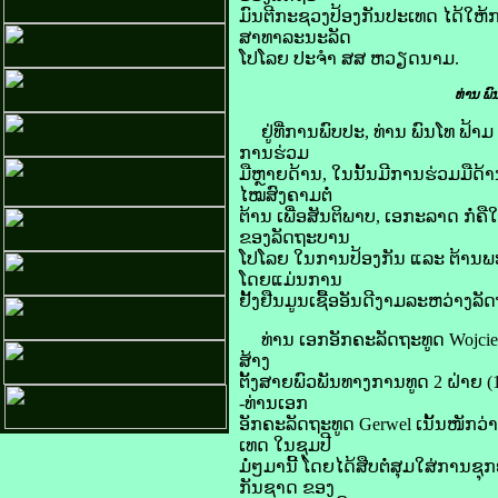
ມົນຕີກະຊວງປ້ອງກັນປະເທດ ໄດ້ໃຫ້ກາ
ສາທາລະນະ​ລັດ
ໂປ​​ໂລຍ ປະຈຳ ສສ ຫວຽດນາມ.
ທ່ານ ພົ
ຢູ່ທີ່​ການ​ພົບ​ປະ, ທ່ານ ​ພົນ​ໂທ ຟ້າ​
ການ​ຮ່ວມ
​ມື​ຫຼາຍ​ດ້ານ, ​ໃນ​ນັ້ນ​ມີ​ການ​ຮ່ວມ​ມື
ໄໝສົງຄາມ​ຕໍ່
ຕ້ານ ​ເພື່ອສັນຕິພາບ, ​ເອກະລາດ​ ​ກໍ່​ຄື
ຂອງ​ລັດຖະບານ
​ໂປ​ໂລຍ ​ໃນ​ການ​ປ້ອງ​ກັນ ​ແລະ ຕ້ານ​ພ
ໂດຍ​ແມ່ນ​ການ
​ຢັ້ງຢືນ​ມູນ​ເຊື້ອ​ອັນ​ດີງາມ​ລະຫວ່
ທ່ານ ​ເອກ​ອັກຄະ​ລັດຖະທູດ Wojciech G
ສ້າງ
​ຕັ້ງ​ສາຍ​ພົວພັນ​ທາງ​ການ​ທູດ 2 ຝ
-ທ່ານເອກ
ອັກຄະລັດຖະທູດ Gerwel ເນັ້ນໜັກວ່າ. ທີ
ເທດ ​ໃນ​ຊຸມ​ປີ​
ມໍ່ໆ​ມາ​ນີ້ ​ໂດຍ​ໄດ້​ສືບ​ຕໍ່​ສຸມ​ໃສ່​ການ
ກັນ​ຊາດ​ ຂອງ