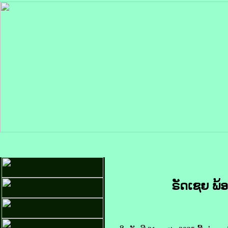
ຣັດ​ເຊຍ ພ້ອ