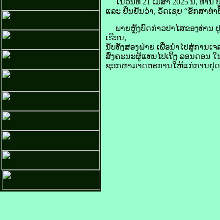
ໃນ​ວັນ​ທີ 21 ເມສາ 2025 ນີ້, ທ່ານ ປ
ແລະ ຢືນຢັນ​ວ່າ, ຣັດ​ເຊຍ “ຮັກສາ​ທ່າ​ທີ່​ຢ່
ພາຍຫຼັງ​ບົດ​ກ່າວ​ປາ​ໄສ​ຂອງ​ທ່ານ ປູ​ຕິ
ເຮືອນ,
ນັບ​ທັງ​ສອງ​ຝ່າຍ ເພື່ອ​ນຳໄປ​ສູ່​ການ​
ສົ່ງ​ຄະນະ​ຜູ້​ແທນ​ໄປ​ເຖິງ ລອນ​ດອນ ໃນ​
ຊອກ​ຫາ​ມາດ​ຕະການ​ໃຫ້​ແກ່​ການ​ຢຸດປະ