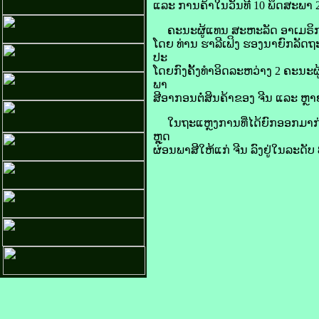
ແລະ ການ​ຄ້າ​ໃນ​ວັນ​ທີ 10 ພຶດສະພາ 
ຄະນະ​ຜູ້​ແທນ ສະຫະລັດ ​ອາ​ເມ​ຣິ​ກາ​
ໂດຍ ທ່ານ ຮາ​ລີ​ເຟິງ ຮອງ​ນາຍົກລັດຖະມ
ປະ​
ໂດຍ​ກົງ​ຄັ້ງ​ທຳ​ອິດ​ລະຫວ່າງ 2 ຄະນະ
ພາ
ສີ​ອາກອນ​ຕໍ່​ສິນຄ້າ​ຂອງ ຈີນ ແລະ ຫຼາ
ໃນ​ຖະແຫຼງການ​ທີ່​ໄດ້​ຍົກ​ອອກ​ມາ​ກ່
ຫຼຸດ
ຜ່ອນ​ພາສີ​ໃຫ້​ແກ່ ຈີນ ລົງ​ຢູ່ໃນລະດັບ 