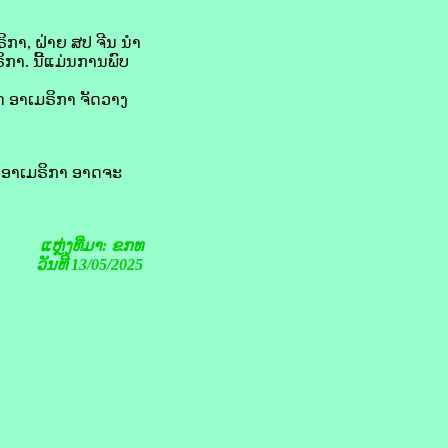
​ກາ, ຝ່າຍ ​ສປ ຈີນ ນຳ​
າ. ນີ້​ແມ່ນ​ການ​ພົບ​
ອາ​ເມ​ຣິ​ກາ ຈັດ​ວາງ​
າ​ເມ​ຣິ​ກາ ອາດ​ຈະ​
ແຫຼ່ງທີ່ມາ: ຂກທ
ວັນທີ 13/05/2025