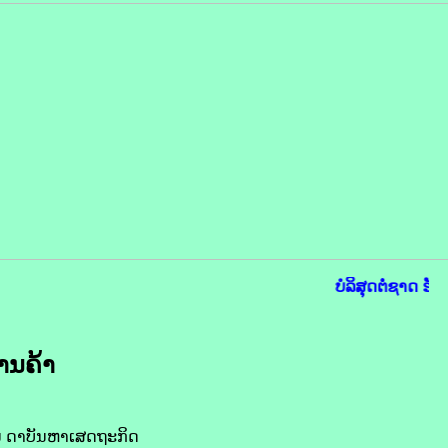
ບໍລິສຸດຕໍ່ຊາດ ຮັບ
ານ​ຄ້າ
ບັນ ດາ​ບັນຫາ​ເສດຖະກິດ