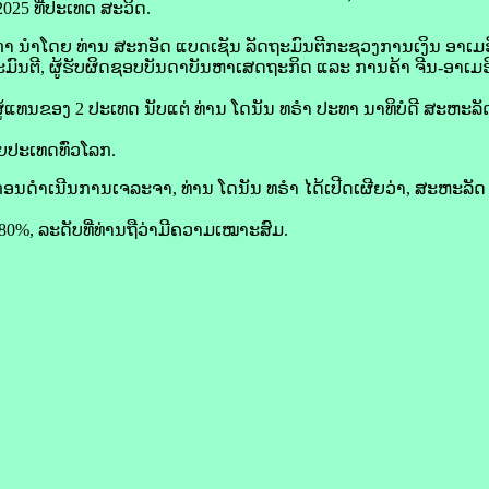
2025 ທີ່ປະເທດ ສະ​ວິດ.
 ນຳ​ໂດຍ ທ່ານ ສະ​​ກ​ອັດ ແບດ​ເຊັນ ລັດຖະມົນຕີ​ກະຊວງ​ການ​ເງິນ​ ອາ​ເມ​ຣິ
ົນຕີ, ຜູ້​ຮັບຜິດຊອບ​ບັນດາ​ບັນຫາ​ເສດຖະກິດ ແລະ ການ​ຄ້າ ຈີນ-ອາ​ເມ​ຣິ​ກ
​ຜູ້​ແທນ​ຂອງ 2 ປະເທດ ນັບ​ແຕ່ ທ່ານ ໂດ​ນັນ ທຣຳ ປະທາ ນາທິບໍດີ ສະຫະລັດ 
ຍ​ປະເທດ​ທົ່ວ​ໂລກ.
ອນ​ດຳເນີນ​ການ​ເຈລະຈາ, ທ່ານ ໂດ​ນັນ ທຣຳ ໄດ້​ເປີດເຜີຍ​ວ່າ, ສະຫະລັດ ​ອ
80%, ລະດັບ​ທີ່​ທ່ານ​ຖື​ວ່າ​ມີຄວາມ​ເໝາະ​ສົມ.