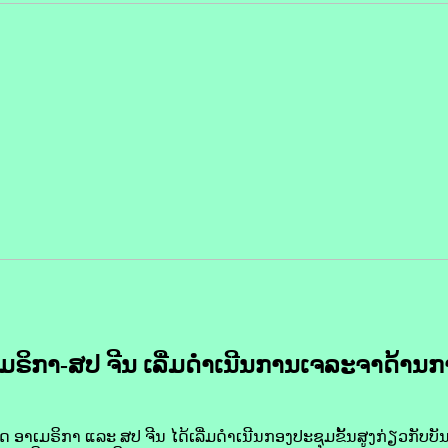
​ຣິ​ກາ-ສປ ຈີນ ເລີ່ມດຳເນີນ​ການ​ເຈລະຈາ​ດ້ານ​ກ
​ເມ​ຣິ​ກາ ແລະ ​ສປ ຈີນ ໄດ້​ເລີ່ມ​ດຳເນີນ​ກອງ​ປະຊຸມ​ຂັ້ນ​ສູງ​ກ່ຽວ​ກັບ​