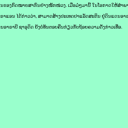
ານ​ຂອງ​ກົດໝາຍ​ສາກົນ​ຢ່າງ​ໜັກໜ່ວງ. ເມື່ອ​ມໍ່ໆມານີ້ ໃນ​ໂອກາດ​ໃຫ້​ສຳພາດ​ຕ
​ຣາ​ແອນ ໄດ້​ກ່າວ​ວ່າ, ສາມາດ​ສ້າງ​ປະເທດ​ປາ​ແລັດ​ສະ​ຕິນ ຢູ່​ດິນແດນ​ອາ​ຣາ
າ​ຣາ​ບີ ຊາ​ອຸ​ດິດ ຍັງ​ບໍ່​ທັນ​ຕອບ​ຄືນ​ກ່ຽວ​ກັບ​ຖ້ອຍ​ຄວາມ​ດັ່ງກ່າວ​ເທື່ອ.