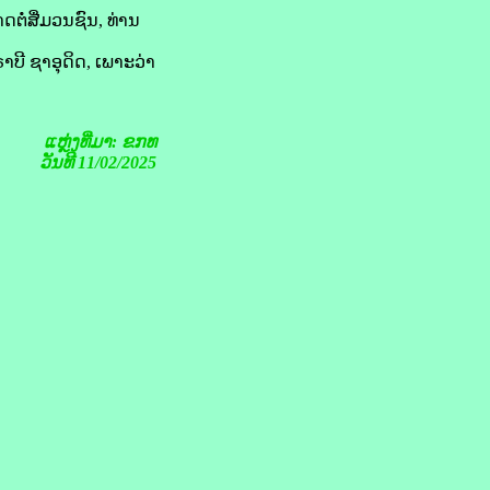
ໍ່​ສື່​ມວນ​ຊົນ, ທ່ານ
​ບີ ຊາ​ອຸ​ດິດ, ເພາະວ່າ​
ແຫຼ່ງທີ່ມາ: ຂກທ
ວັນທີ 11/02/2025