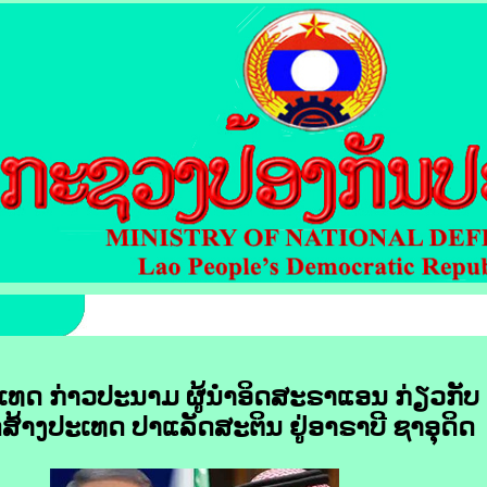
ທດ ກ່າວ​ປະນາມ ​ຜູ້ນໍາອິດ​ສະ​ຣາ​ແອນ ​ກ່ຽວ​ກັບ​
້າງ​ປະເທດ​ ປາ​ແລັດ​ສະ​ຕິນ​ ຢູ່​ອາ​ຣາ​ບີ ຊາ​ອຸ​ດິດ