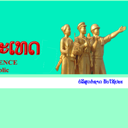
ບໍລິສຸດຕໍ່ຊາດ ຮັບໃຊ້ປະຊາຊ