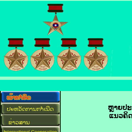
ຫຼາຍ​ປະເ
ແນວຄິດ​ສ