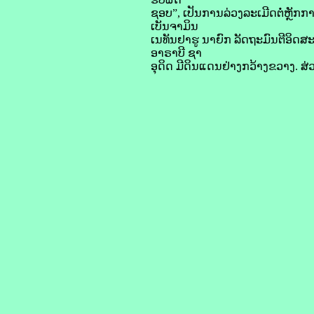
ຊອບ”, ເປັນ​ການ​ລ່ວງ​ລະເມີດ​ຕໍ່​ຫຼັກກ
ເບັນ​ຈາ​ມິນ
ເນ​ທັນ​ຢາ​ຮູ ນາຍົກ ລັດຖະມົນຕີ​ອິດ​ສະ
ອາ​ຣາ​ບີ ຊາ​
ອຸ​ດິດ ມີ​ດິນແດນ​ຢ່າງ​ກວ້າງຂວາງ. ສ່ວນ​ອ