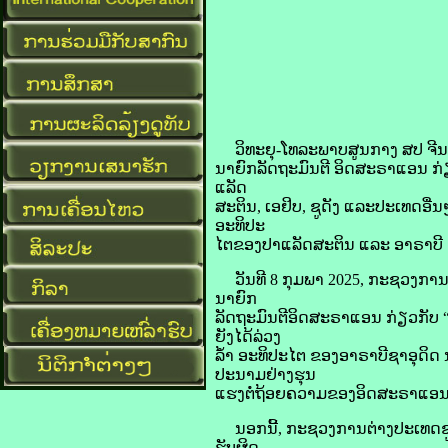
ວິທະຍຸ-ໂທລະພາບ​ສູນ​ກາງ ​ສປ ຈີນ ລາຍ​ງ
ນາຍົກລັດຖະມົນຕີ​ ອິດ​ສະ​ຣາ​ແອນ ກ່ຽວ​
ແລັດ
ສະ​ຕິນ, ເອ​ຢິບ, ຊູ​ດັງ ແລະ​ປະເທດ​ອື່
ອະທິປະ
​ໄຕ​ຂອງ​ປາ​ແລັດ​ສະ​ຕິນ ແລະ ອາ​ຣາ​ບີ ຊ
ວັນ​ທີ 8 ກຸມພາ 2025, ກະຊວງ​ການ​ຕ
ນາຍົກ
ລັດຖະມົນຕີ​ອິດ​ສະ​ຣາ​ແອນ ກ່ຽວ​ກັບ 
ຍັງ​ໄດ້​ລ່ວງ​
ລ້ຳ ​ອະທິປະ​ໄຕ ​ຂອງ​ອາ​ຣາ​ບີ​ຊາ​ອຸ​
ປະນາມ​ຢ່າງ​ຮຸນ
​ແຮງ​ຕໍ່​ຖ້ອຍ​ຄວາມ​ຂອງ​ອິດ​ສະ​ຣາ​ແອນ​
ນອກ​ນີ້, ກະຊວງ​ການ​ຕ່າງປະເທດ​ຊູ​ດັງ
ຮັບຜິດ