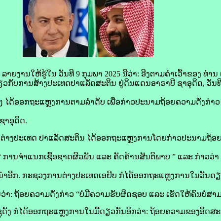
ານ​ໃຫ້​ຮູ້​ໃນ​ ວັນ​ທີ 9 ກຸມພາ 2025 ນີ​ວ່າ: ອີງ​ຕາມ​ຄຳ​ເວົ້າ​ຂອງ ທ່ານ ເບ
ກັບ​ການ​ສ້າງ​ປະເທດ​ປາ​ແລັດ​ສະ​ຕິນ ຢູ່​ດິນແດນ​ອາ​ຣາ​ບີ ຊາ​ອຸ​ດິດ, ວັນ​
ນໆ ໄດ້​ອອກ​ຖະແຫຼງການ​ຕາມ​ລຳດັບ ເພື່ອ​ກ່າວ​ປະນາມ​ຖ້ອຍ​ຄວາມ​ດັ່ງກ່າວ ທີ່
າ​ອຸ​ດິດ.
່າງປະເທດ ​ປາ​ແລັດ​ສະ​ຕິນ ໄດ້​ອອກ​ຖະແຫຼງການ​ໂດຍ​ກ່າວ​ປະນາມ​ຖ້ອຍ
“ ການ​ຈຳແນກ​ເຊື້ອ​ຊາດ​ຜິວ​ພັນ ແລະ ຄັດຄ້ານ​ສັນຕິພາບ ” ແລະ ກ່າວ​ວ່າ 
ດິດ ນຳ​ອີກ. ກະຊວງ​ການ​ຕ່າງປະເທດ​ເອ​ຢິບ ກໍ​ໄດ້​ອອກ​ຖະແຫຼງການ​ໃນ​ວັນ​ດຽ
ວ່າ: ຖ້ອຍ​ຄວາມ​ດັ່ງກ່າວ “ບໍ່​ມີ​ຄວາມ​ຮັບຜິດຊອບ ແລະ ເຮັດ​ໃຫ້​ຄົນ​ບໍ່​ສາມ
 ກໍ​ໄດ້​ອອກ​ຖະແຫຼງການ​ໃນ​ມື້​ດຽວ​ກັນ​ອີ​ກວ່າ: ຖ້ອຍ​ຄວາມ​ຂອງ​ອິດ​ສະ​ຣ