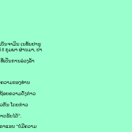
ັນ​ຈາ​ມິນ ເນ​ທັນ​ຢາ​ຮູ
ທີ 8 ກຸມພາ ຜ່ານ​ມາ, ປາ​
​ເປັນ​ການ​ລ່ວງ​ລ້ຳ​
​ຄວາມ​ຂອງ​ທ່ານ​
ຖ້ອຍ​ຄວາມ​ດັ່ງກ່າວ
ວ​ກັນ ໂດຍ​ກ່າວ​
າດ​ຮັບ​ໄດ້”.
າ​ແອນ “ບໍ່​ມີ​ຄວາມ​