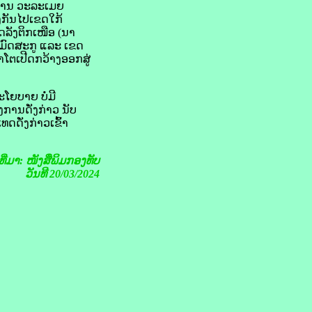
, ທ່ານ ວະລະເມຍ
ັນ​ໄປ​ເຂດ​ໃກ້​
​ລັງ​ຕິກ​ເໜືອ (ນາ​
 ມົດ​ສະ​ກູ ແລະ ເຂດ​
ເປີດ​ກວ້​​າງ​ອອກ​ສູ່​
ໂຍບາຍ ບໍ່​ມີ​
ງການ​ດັ່ງກ່າວ ນັບ​
ດ​ດັ່ງກ່າວ​ເຂົ້າ
ງທີ່ມາ: ໜັງສືພິມກອງທັບ
ວັນທີ 20/03/2024