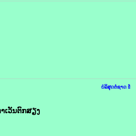
ບໍລິສຸດຕໍ່ຊາດ ຮັບ
ຕາເວັນຕົກ​ສຽງ​