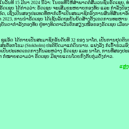
ທີ 15 ມີນາ 2024 ນີ້​ວ່າ: ໃນ​ຂະ​ທີ່​ໃຫ້​ສຳພາດ​ຕໍ່​ສື່​ມວນ​ຊົນ​ຣັດ​ເຊຍ
ີ​ຣັດ​ເຊຍ ໄດ້​ກ່າວ​ວ່າ: ຣັດ​ເຊຍ ຈະ​ເສີມ​ຂະຫຍາຍ​ກອງທັບ ແລະ ກຳລັງ​ປ້ອງ​ກ
ດ, ເຊິ່ງ​ເປັນ​ສອງ​ປະເທດ​ທີ່​ຫາກໍ່​ເຂົ້າ​ເປັນ​ສະມາຊິກ​ອົງການ​ສົນທິສັນຍາ​ອັດ
ລາ 2023, ການ​ນຳ​ຣັດ​ເຊຍ ໄດ້​ເຊັນ​ລັດ​ຖະ​ບັນຍັດ​ສ້າງຕັ້ງ​ເຂດ​ການ​ທະຫານ
ນດາ​ກຳລັງ​ກອງທັບ ຢູ່​ທາງ​ທິດຕາເວັນຕົກ​ສຽງ​ເໜືອ​ຂອງ​ຣັດ​ເຊຍ ເມື່່ອ​ນາ​ໂຕ​
ຊູ​ແອັດ ໄດ້​ກາຍເປັນ​ສະມາຊິກ​ອັນ​ດັບ​ທີ 32 ຂອງ ນາ​ໂຕ, ເປັນ​ການ​ຢຸດຕິ​ນະ
​ຕັອກ​ໂຮມ (Stokholm) ປະຕິບັດ​ມາ​ແຕ່​ດົນ​ນານ. ແຟງ​ລັງ ກໍ່​ເຂົ້າ​ຮ່ວມ​ອົ
ຍ​ເປັນ​ປະເທດ​ເຂດ​ກາງ​ກັ້ນ​ລະຫວ່າງ ຣັດ​ເຊຍ ແລະ ນາ​ໂຕ, ການ​ທີ່​ສອງ​ປະເທ
ກໍ່​ໝາຍ​ຄວາມ​ວ່າ ຣັດ​ເຊຍ ມີ​ຊາຍ​ແດນ​ໂດຍ​ກົງ​ກັບ​ກຸ່ມ​ດັ່ງກ່າວ.
ແຫຼ່