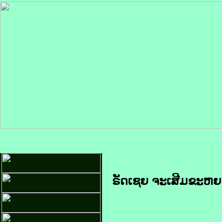
ຣັດ​ເຊຍ ຈະ​ເສີມ​ຂະຫຍາຍ