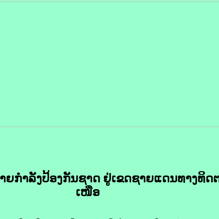
​ກຳລັງ​ປ້ອງ​ກັນ​ຊາດ​ ຢູ່​ເຂດ​ຊາຍ​ແດນ​ທາງ​ທິດ
ເໜືອ