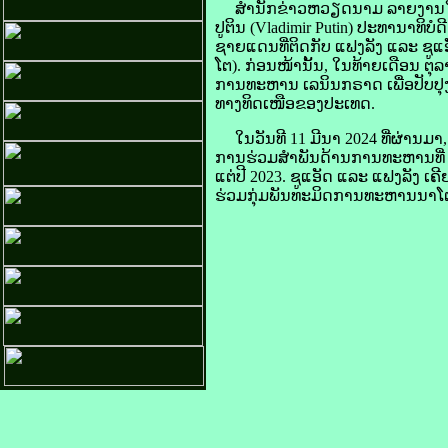
ສຳນັກ​ຂ່າວ​ຫວຽດນາມ ລາຍ​ງານ​ໃນ​ວັນ​
ປູ​ຕິນ (Vladimir Putin) ປະທານາທິບໍດ
ຊາຍ​ແດນ​ທີ່​ຕິດ​ກັບ ແຟງ​ລັງ ແລະ ຊູ​ແອັ
ໂຕ). ກ່ອນ​ໜ້າ​ນັ້ນ, ໃນ​ທ້າຍ​ເດືອນ ຕຸ
ການ​ທະຫານ ເລ​ນິນ​ກຣາດ ເພື່ອ​ປັບປຸງ​ບັ
ທາງ​ທິດເໜືອ​ຂອງ​ປະເທດ.
ໃນ​ວັນ​ທີ 11 ມີນາ 2024 ທີ່​ຜ່ານ​ມາ, 
ການ​ຮ່ວມ​ສຳພັນ​ດ້ານ​ການ​ທະຫານ​ທີ່ ສະ
ແຕ່​ປີ 2023. ຊູ​ແອັດ ແລະ ແຟງ​ລັງ ເຄີ
ຮ່ວມ​ກຸ່ມ​ພັນທະ​ມິດ​ການ​ທະຫານ​ນາ​ໂຕ 