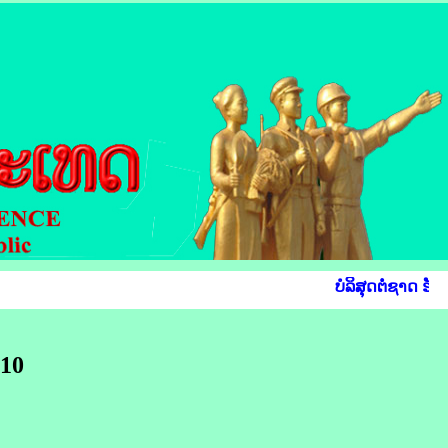
ບໍລິສຸດຕໍ່ຊາດ ຮັບ
 10