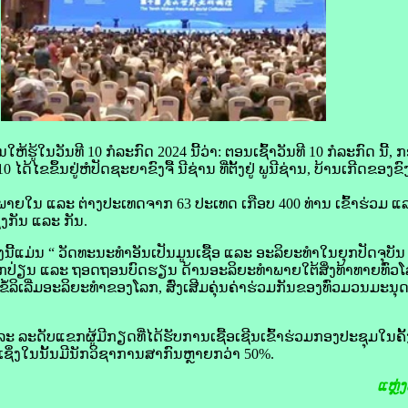
​ຮູ້​ໃນ​ວັນ​ທີ 10 ກໍລະກົດ 2024 ນີ້​ວ່າ: ຕອນ​ເຊົ້າ​ວັນ​ທີ 10 ກໍລະກົດ ນີ້, 
ໄຂ​ຂຶ້ນ​ຢູ່​ຫໍ​ປັດ​ຊະ​ຍາ​ຂົງ​ຈື້ ນີ​ຊ່ານ ທີ່​ຕັ້ງ​ຢູ່ ພູ​ນີ​ຊ່ານ, ບ້ານ​ເກີດ​ຂອງ​ຂົງ​ຈ
ຽດ​ທັງ​ພາຍ​ໃນ ແລະ ຕ່າງປະເທດ​ຈາກ 63 ປະເທດ ເກືອບ 400 ທ່ານ ເຂົ້າ​ຮ່ວມ
່ງ​ກັນ ແລະ ກັນ.
​ນີ້​ແມ່ນ “ ວັດທະນະທຳ​ອັນ​ເປັນ​ມູນເຊື້ອ ແລະ ອະລິຍະ​ທຳ​ໃນ​ຍຸກ​ປັດຈຸບັນ ”, ທ
ແລກປ່ຽນ ແລະ ຖອດ​ຖອນ​ບົດຮຽນ ດ້ານ​ອະລິຍະ​ທຳ​ພາຍ​ໃຕ້​ສິ່ງ​ທ້າ​ທາຍ​ທົ່ວ​ໂ
ດ​ຂໍ້​ລິ​ເລີ່ມ​ອະລິຍະ​ທຳ​ຂອງ​ໂລກ, ສົ່ງເສີມ​ຄຸ່ນ​ຄ່າ​ຮ່ວມ​ກັນ​ຂອງ​ທົ່ວ​ມວນ​ມະ
ັບ​ແຂກ​ຜູ້​ມີ​ກຽດ​ທີ່​ໄດ້​ຮັບ​ການ​ເຊື້ອ​ເຊີນ​ເຂົ້າ​ຮ່ວມ​ກອງ​ປະຊຸມ​ໃນ​ຄັ້ງ​
ມາ, ເຊິ່ງ​ໃນ​ນັ້ນ​ມີ​ນັກວິຊາການ​ສາກົນ​ຫຼາຍ​ກວ່າ 50%.
ແຫຼ່