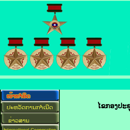
ໄຂ​ກອງ​ປະຊຸ