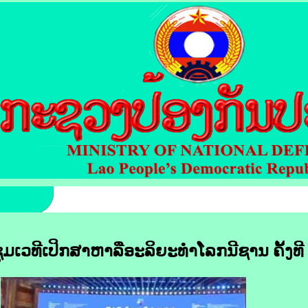
ມ​ເວທີ​ເປິກສາຫາລື​ອະລິຍະ​ທຳ​ໂລກ​ນີ​ຊານ ​ຄັ້ງ​ທີ