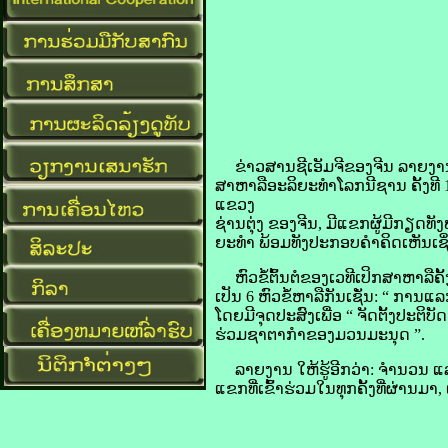
ຂ່າວສານ​ຊີ​ເອັມ​ຈີ​ຂອງ​ຈີນ ລາຍ​ງານ​ໃຫ້
ສາຫາລື​ອະລິຍະ​ທຳ​ໂລກ​ນີ​ຊານ ​ຄັ້ງ​ທີ 10 ໄດ້​
ແຂວງ
ຊ່ານ​ຕຸ່ງ ຂອງ​ຈີນ, ມີ​ແຂກ​ຜູ້​ມີ​ກ
ຍະ​ທຳ ພ້ອມ​ທັງ​ປະກອບ​ຄຳ​ຄິດ​ເຫັນ​ເຊິ
ຫົວຂໍ້​ຕົ້ນຕໍ​ຂອງ​ເວທີ​ເປິກສາຫາລື​ຄັ້ງ
ເປັນ 6 ຫົວຂໍ້​ຫາລື​ກັນເຊັ່ນ: “ ການ​
ໂດຍ​ມີ​ຈຸດປະສົງ​ເພື່ອ “ ຈັດ​ຕັ້ງ​ປະຕິບັ
ຮ່ວມ​ຊາຕາກຳ​ຂອງ​ມວນ​ມະນຸດ ”.
ລາຍ​ງານ ໃຫ້​ຮູ້​ອີ​ກວ່າ: ຈຳນວນ ແລະ ລະດ
ແຂກ​ທີ່​ເຂົ້າ​ຮ່ວມ​ໃນ​ທຸກ​ຄັ້ງ​ທີ່​ຜ່ານ​