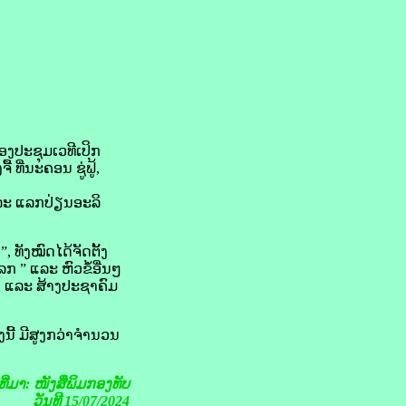
ກອງ​ປະຊຸມ​ເວທີ​ເປິກ
ື້ ທີ່​ນະຄອນ ຊູ່​ຟູ້,
 ແລະ ແລກປ່ຽນ​ອະລິ
ັງ​ໝົດ​ໄດ້​ຈັດ​ຕັ້ງ​
ລກ ” ແລະ ຫົວຂໍ້​ອື່ນໆ
ນຸດ ແລະ ສ້າງ​ປະຊາ​ຄົມ​
ນີ້ ມີ​ສູງ​ກວ່າ​ຈຳນວນ​
ງທີ່ມາ: ໜັງສືພິມກອງທັບ
ວັນທີ 15/07/2024