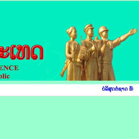
ບໍລິສຸດຕໍ່ຊາດ ຮັບໃ