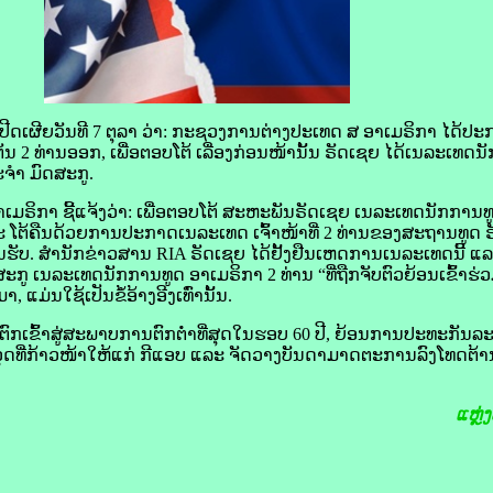
ຍ​ວັນ​ທີ 7 ຕຸລາ ວ່າ: ກະຊວງ​ການ​ຕ່າງປະເທດ ສ ອາ​ເມ​ຣິ​ກາ ໄດ້​ປະກ
ນ 2 ທ່ານ​ອອກ, ເພື່ອ​ຕອບ​ໂຕ້ ເລື່ອງ​ກ່ອນ​ໜ້າ​ນັ້ນ ຣັດ​ເຊຍ ໄດ້​ເນລະເທດ​ນັ
ຈຳ ມົດ​ສະ​ກູ.
​ກາ ຊີ້​ແຈ້ງວ່າ: ເພື່ອ​ຕອບ​ໂຕ້ ສະຫະພັນ​ຣັດ​ເຊຍ ເນລະເທດ​ນັກ​ການ​ທູດ
້​ຄືນ​ດ້ວຍ​ການ​ປະກາດ​ເນລະເທດ ເຈົ້າ​ໜ້າທີ່ 2 ທ່ານ​ຂອງ​ສະຖານທູດ ຣັດ​ເ
ຕ້ອນຮັບ. ສຳນັກ​ຂ່າວສານ RIA ຣັດ​ເຊຍ ໄດ້​ຢັ້ງຢືນ​ເຫດການ​ເນລະເທດ​ນີ້ ແລະ ເ
​ມົດ​ສະ​ກູ ເນລະເທດ​ນັກ​ການ​ທູດ ອາ​ເມ​ຣິ​ກາ 2 ທ່ານ “ທີ່​ຖືກ​ຈັບ​ຕົວ​ຍ້ອນ​ເຂົ້າ
່ນ​ໃຊ້​ເປັນ​ຂໍ້​ອ້າງ​ອີງ​ເທົ່າ​ນັ້ນ.
ກ​ເຂົ້າ​ສູ່​ສະພາບ​ການ​ຕົກຕ່ຳ​ທີ່​ສຸດ​ໃນ​ຮອບ 60 ປີ, ຍ້ອນ​ການ​ປະ​ທະ​ກັນ​
ຸດ​ທີ່​ກ້າວໜ້າ​ໃຫ້​ແກ່ ກີ​ແອບ ແລະ ຈັດ​ວາງ​ບັນດາ​ມາດ​ຕະການ​ລົງໂທດ​ຕ້
ແຫຼ່