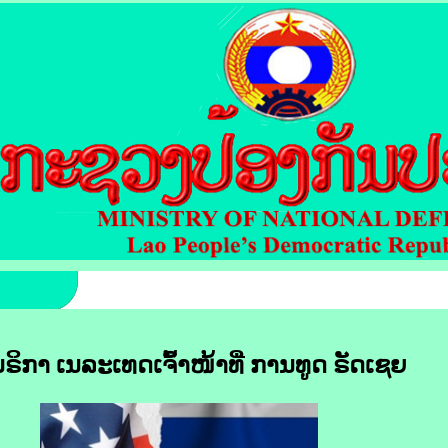
​ຣິ​ກາ ເນລະເທດ​ເຈົ້າ​ໜ້າທີ່​ ການ​ທູດ ຣັດ​ເຊຍ