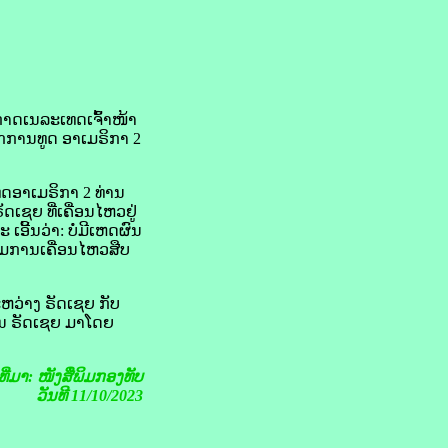
າດ​ເນລະເທດ​ເຈົ້າ​ໜ້າ
ກ​ການ​ທູດ ອາ​ເມ​ຣິ​ກາ 2
​ອາ​ເມ​ຣິ​ກາ 2 ທ່ານ
ຊຍ ທີ່​ເຄື່ອນ​ໄຫວ​ຢູ່
ອີ້ນ​ວ່າ: ບໍ່​ມີ​ເຫດຜົນ
​ຮ່ວມ​ການເຄື່ອນໄຫວ​ສືບ​
ລະຫວ່າງ ຣັດ​ເຊຍ ກັບ
ານ ຣັດ​ເຊຍ ມາ​ໂດຍ​
ງທີ່ມາ: ໜັງສືພິມກອງທັບ
ວັນທີ 11/10/2023