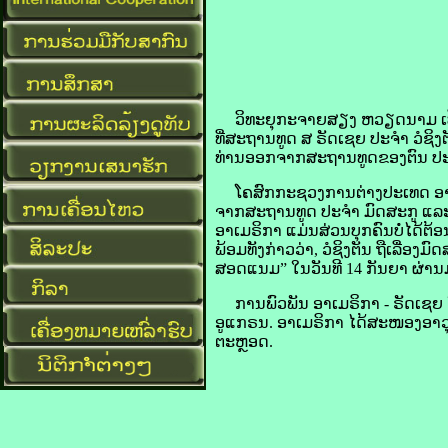
ວິທະຍຸ​ກະຈາຍສຽງ ​ຫວຽດນາມ ເປີດເຜີ
ທີ່​ສະຖານທູດ ສ ຣັດ​ເຊຍ ປະຈຳ ວໍ​ຊິງ​ຕັ
ທ່ານ​ອອກ​ຈາກ​ສະຖານທູດ​ຂອງ​ຕົນ ປະ
ໂຄສົກ​ກະຊວງການ​ຕ່າງປະເທດ​ ອາ​ເມ​ຣິ
ຈາກ​ສະຖານທູດ ປະຈຳ ມົດ​ສະ​ກູ ແລະ ໂຕ
ອາ​ເມ​ຣິ​ກາ ແມ່ນ​ສ່ວນ​ບຸກຄົນ​ບໍ່​ໄດ້​
ພ້ອມ​ທັງ​ກ່າວ​ວ່າ, ວໍ​ຊິງ​ຕັນ ຖື​ເລື່ອງ
ສອດແນມ” ໃນ​ວັນ​ທີ 14 ກັນຍາ ຜ່ານ​ມາ, ແມ
ການ​ພົວພັນ ​ອາ​ເມ​ຣິ​ກາ - ຣັດ​ເຊຍ ຕົ
ອູ​ແກຣນ. ອາ​ເມ​ຣິ​ກາ ໄດ້​ສະໜອງ​ອາວ
ຕະຫຼອດ.