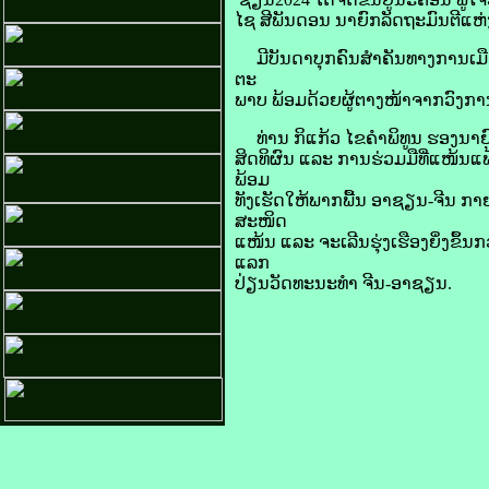
ໄຊ ສີ​ພັນ​ດອນ ນາຍົກ
ລັດຖະມົນຕີ​ແຫ່ງ
ມີ​ບັນດາ​ບຸກຄົນ​ສຳຄັນ​ທາງ​ການ
ຕະ
ພາບ ພ້ອມ​ດ້ວຍ​ຜູ້ຕາງໜ້າຈາກ​ວົງ​ການ
ທ່ານ ກິ​ແກ້ວ ໄຂ​ຄຳ​ພິທູນ ຮອງ​ນາຍົກ
ສິດທິ​ຜົນ ແລະ ການ​ຮ່ວມ​ມືທີ່​ແໜ້ນ
ພ້ອມ
​ທັງເຮັດ​ໃຫ້​ພາກ​ພື້ນ ອາ​ຊຽນ
-
ຈີນ ກາ
ສະໜິດ
​ແໜ້ນ ແລະ ຈະເລີນ​ຮຸ່ງເຮືອງຍິ່ງ​ຂຶ້ນ​ກວ
ແລກ
ປ່ຽນວັດທະນະທຳ ຈີນ-ອາຊຽນ.