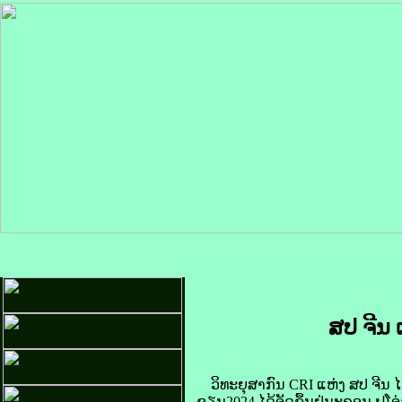
ສປ ຈີນ 
ວິທະຍຸ​ສາກົນ
CRI ແຫ່ງ ​ສປ ຈີນ ໄດ້
ຊຽນ
2024 ໄດ້​ຈັດ​ຂຶ້ນຢູ່​ນະຄອນ ຟູ​