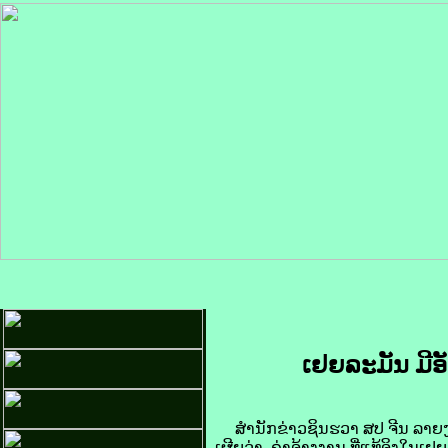
ເຢຍ​ລະ​ມັນ ມີ​ອ
ສຳນັກ​ຂ່າວ​ຊິນ​ຮວາ ສປ​ ຈີນ ລາຍ​ງານ​
ເຜີຍ​ວ່າ, ຄ່າ​ຈ້າງ​ງານ ທີ່ແທ້​ຈິງໃນ​ເ