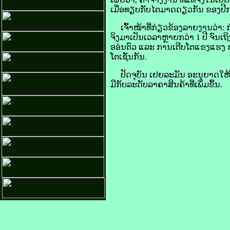
ເມື່ອ​ທຽບ​ກັບໄຕ​ມາດ​ດຽວ​ກັນ ຂອງ​ປີ​ກາຍ, 
ເຈົ້າ​​​ໜ້າທີ່​ກ່ຽວຂ້ອງ​ລາຍ​ງານ​ວ່າ: 
ຈິງມາ​ເປັນເວລາຫຼາຍ​ກວ່າ 1 ປີ ຈົນ​ເຖິງ
ອອ່ນ​ຕົວ ແລະ ການ​ເຕີບ​ໂຕແຂງແຮງ ຂອງຄ່
​ໂຕເຊັ່ນ​ກັນ.
ປັດຈຸບັນ ເຢຍ​ລະ​ມັນ ອະນຸຍາດ​ໃຫ້ມີ​ເ
ມື​ກັບລະດັບລາຄາ​ສິນຄ້າທີ່​ເພິ່ມ​ຂຶ້ນ.