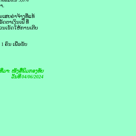
ມາ.
ເສຍ​ຄ່າ​ຈ້າງທີ່ແທ້​
າ​ເງິນ​ເຟີ້ ທີ່​
ສ່ວນເຮັດ​ໃຫ້ການ​ເຕີບ
ຄົນ ເພື່ອ​ຮັບ​
ງທີ່ມາ: ໜັງສືພິມກອງທັບ
ວັນທີ 04/06/2024