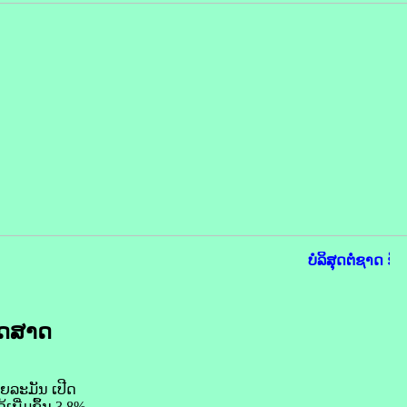
ບໍລິສຸດຕໍ່ຊາດ ຮັ
ວັດສາດ
ຍ​ລະ​ມັນ ເປີດ
​ເພີ່ມ​ຂຶ້ນ 3,8%