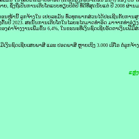
ຊຶ່ງ​ຖື​ເປັນ​ການ​ເຕີບ​ໂຕ​ແບບ​ທຽບ​ປີ​ຕໍ່​ປີ ທີ່​ດີ​ທີ່​ສຸດນັບ​ແຕ່ ປີ 2008 ຜ່ານ​
ກ່ອນ​ໜ້າ​ນີ້ ລູກຈ້າງໃນ ​ເຢຍ​ລະ​ມັນ ທົ່ວ​ທຸກ​ພາກສ່ວນໄດ້​ປະເຊີນ​ກັບການ​ສູນ​
ຕົ້ນ​ປີ 2023. ສະນັ້ນການ​ເຕີບ​ໂຕ​ໃນໄລຍະ​ໄຕ​ມາດ​ທຳ​ອິດ ມາ​ຈາກທ່າ​ອ່ຽງອັດຕ
າ​ຈ້າງ​ງານ​ເພີ່ມ​ຂຶ້ນ 6,4%, ໃນ​ຂະນະ​ທີ່ເງິນ​ຊົດ​ເຊີຍອັດຕາເງິນ​ເຟີ້ມີ​
ງິນຊົດ​ເຊີຍເສຍ​ພາສີ ແລະ ປອດ​ພາສີ ຫຼາຍ​ເຖິງ 3.000 ເອີ​ໂຣ ຕໍ່​ລູກຈ້າງ 1 
ແຫຼ່