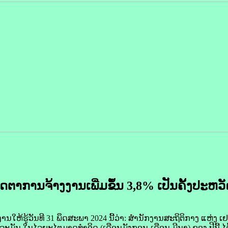
ັດຕາ​ການ​ຈ້າງ​ງານເພີ່ມ​ຂຶ້ນ 3,8% ເປັນ​ຄັ້ງ​ປະຫ
ໃຫ້​ຮູ້​ວັນ​ທີ 31 ພຶດ​ສະພາ 2024 ນີ້​ວ່າ: ສຳນັກງານສະຖິຕິ​ກາງ ແຫ່ງ ເຢ
ຢຍ​ລະ​ມັນ ໃນ​ໄລຍະໄຕ​ມາດ​ທຳ​ອິດ (ເດືອນ​ມັງກອນ-ເດືອນ​ ມີນາ) ຂອງ ປີ​ນີ້ ໄດ້