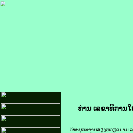
ທ່ານ ​ເລຂາທິການ​ໃ
ວິທະຍຸ​ກະຈາຍສຽງ​ຫວຽດ​ນາມ ລາຍ​ງານ