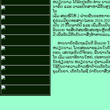
ຫວຽດນາມ ໄດ້​ພົບ​ປະ​ກັບ​ ທ່ານ​ ນາເຣ
ນາຄົດ ແລະ ວາລະ​ປຶກສາ​ຫາລື​ຂັ້ນ​ສູ
ໂຕ​
ເລິມ ສະເໜີ​ໃຫ້ 2 ຝ່າຍ​ຜັນ​ຂະຫຍາຍ
​ຄູ່​​​ຮ່ວມ​ມື​ຍຸດ​ທະ​ສາດ​ໄລຍະ 2024-2028
ເປັນ 20 ຕື້ໂດລາຕໍ່ປີ ແລະ ເພີ່ມ​ຂຶ້ນ​ເປ
ອິນ​ເດຍ ຈະ​ສືບຕໍ່​ສະໜັບສະໜູນ​ຫຼັກ
ມື​ ເພື່ອ​ຮັບ​ມື​ກັບ​ບັນດາ​ສິ່ງ​ທ້າ​ທາຍ​ລວ
ທ່ານນາຍົກລັດຖະມົນຕີ ອິນ​ເດຍ ໃຫ້​ຄ
ຫວຽດນາມ, ໂດຍ​ສະເພາະ​ແມ່ນ​ໃນ​ບັນດາ​ຂົ
ຕອນ, ເສດຖະກິດ​ດີ​ຈີ​ຕອນ, ພື້ນຖານ​
ໂຕ​ ເລິມ ເລຂາທິການ​ໃຫຍ່, ປະທານ​
ນັກ​ຊ່ຽວຊານ ຫວຽດນາມ ຢູ່​ອາເມຣິກາ.
ໃຊ້​ບັນດາ​ຄວາມ​ກ້າວໜ້າ​ດ້ານ​ເຕັກ​ໂນ​
ພູມ​ປັນຍາ, ເຕັກ​ໂນ​ໂລ​ຊີ​ ນຳ​ບັນດາ