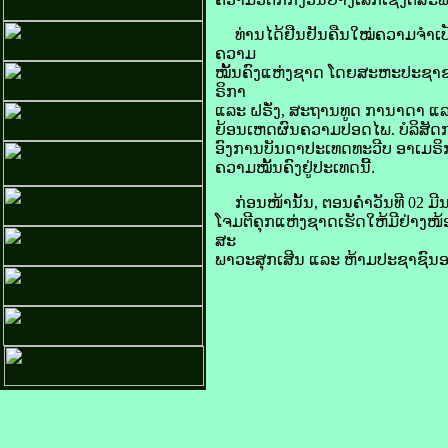
ທ່ານ​ໄດ້​ຢືນຢັນ​ຄືນໃໝ່​ຄວາມ​ຈຳເປັນ
ຄວາມ
​ໝັ້ນຄົງ​ແຫ່ງ​ຊາດ ໂດຍ​ສະຫະ​ປະຊາ​ຊາ
ຣິ​ກາ
ແລະ ຝຣັ່ງ, ສະຖານທູດ ກາ​ນາ​ດາ ແລະ 
ຍ້ອນ​ເຫດຜົນ​ຄວາມ​ປອດ​ໄພ. ບໍລິສັດ​ກາ
ອົງການ​ບັນດາ​ປະເທດ​ທະວີບ ອາ​ເມ​ຣິ​
ຄວາມ​ໝັ້ນຄົງ​ຢູ່​ປະເທດ​ນີ້.
ກ່ອນ​ໜ້າ​ນັ້ນ, ຕອນ​ຄ່ຳ​ວັນ​ທີ 02 ມີນາ
​ໂຈມ​ຕີ​ຄຸກ​ແຫ່ງ​ຊາດ​ເຮັດ​ໃຫ້​ມີ​ຢ່າງ
ສະ
ພາວະ​ສຸກ​ເສີນ ແລະ ຫ້າມ​ປະຊາຊົນ​ອອ