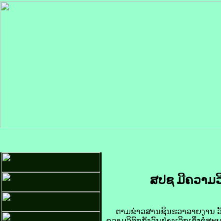
ສປຊ ມີ​ຄວາມ​ວິຕົ
ຕາມ​ຂ່າວສານ​ຊິນ​ຮວາ​ລາຍ​ງານ ​ວັນ​ທ
ຄວາມ​ວິຕົກ​ກັງວົນ​ຢ່າງ​ເລິກເຊິ່ງ​ຕໍ່​ສະ