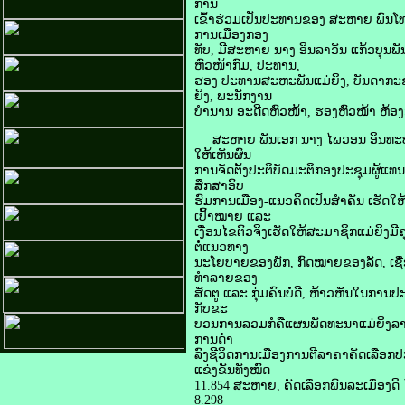
ການ
ເຂົ້າຮ່ວມເປັນປະທານຂອງ ສະຫາຍ ພົນໂທ
ການເມືອງກອງ
ທັບ, ມີສະຫາຍ ນາງ ອິນລາວັນ ແກ້ວບຸ
ຫົວໜ້າກົມ, ປະທານ,
ຮອງ ປະທານສະຫະພັນແມ່ຍິງ, ບັນດາກະຊວ
ຍິງ, ພະນັກງານ
ບຳນານ ອະດີດຫົວໜ້າ, ຮອງຫົວໜ້າ ຫ້ອງກ
ສະຫາຍ ພັນເອກ ນາງ ໄພວອນ ອິນທະບຸດ ຫ
ໃຫ້ເຫັນຜົນ
ການຈັດຕັ້ງປະຕິບັດມະຕິກອງປະຊຸມຜູ້ແທນແ
ສຶກສາອົບ
ຮົມການເມືອງ-ແນວຄິດເປັນສໍາຄັນ ເຮັດໃຫ
ເປົ້າໝາຍ ແລະ
ເງື່ອນໄຂຕົວຈິງເຮັດໃຫ້ສະມາຊິກແມ່ຍິງ
ຕໍ່ແນວທາງ
ນະໂຍບາຍຂອງພັກ, ກົດໝາຍຂອງລັດ, ເຊື່ອໝ
ທຳລາຍຂອງ
ສັດຕູ ແລະ ກຸ່ມຄົນບໍ່ດີ, ຫ້າວຫັນໃນການປະ
ກັບຂະ
ບວນການລວມກໍຄືແຜນພັດທະນາແມ່ຍິງລາວ
ການດໍາ
ລົງຊີວິດການເມືອງການຕີລາຄາຄັດເລືອກປ
ແຂ່ງຂັນທັງໝົດ
11.854 ສະຫາຍ, ຄັດເລືອກພົນລະເມືອງດີ
8.298