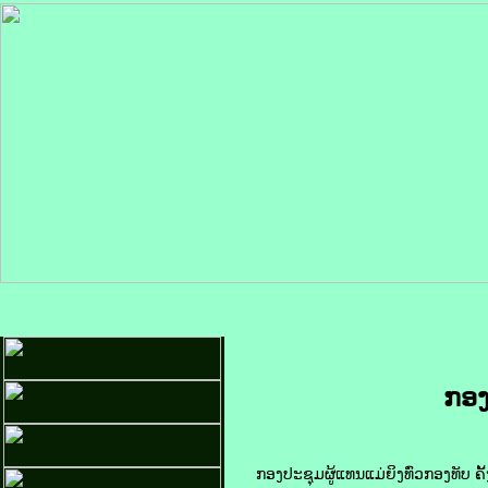
ກອງປ
ກອງປະຊຸມຜູ້ແທນແມ່ຍິງທົ່ວກອງທັບ ຄັ້ງທ