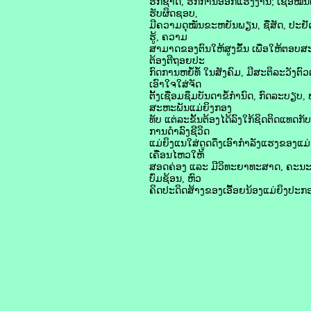
ຮັກຊາດ, ຮັກການອອກແຮງງານ; ເຊື່ອໝັ້ນຕ
ຮັບຜິດຊອບ,
ມີຄວາມດຸໝັ່ນຂະຫຍັນພຽນ, ຊື່ສັດ, ປະຢັດອ
ຮູ້, ຄວາມ
ສາມາດຂອງຕົນໃຫ້ສູງຂຶ້ນ ເພື່ອໃຫ້ຕອ
ຕ້ອງຕີຖອຍປະ
ກົດການຫຍໍ້ທໍ້ ໃນສັງຄົມ, ມີສະຕິລະວັງ
ເອົາໃຈໃສ່ຈັດ
ຕັ້ງເຊື່ອມຊຶມບັນດາຂໍ້ກໍານົດ, ກົດລະບຽບ,
ສະຫະພັນແມ່ຍິງກອງ
ທັບ ແຕ່ລະຂັ້ນຕ້ອງໄດ້ລົງໃກ້ຊິດຕິດແ
ການດໍາລົງຊີວິດ
ແມ່ຍິງແນໃສ່ດູດດຶງເອົາກໍາລັງແຮງຂອງແມ່ຍ
ເຄື່ອນໄຫວໃຫ້
ສອດຄ່ອງ ແລະ ມີວິທະຍາທະສາດ, ຄະນະພັ
ບົ່ມຊ້ອນ, ຫົວ
ຄິດປະດິດສ້າງຂອງເອື້ອຍນ້ອງແມ່ຍິງປ