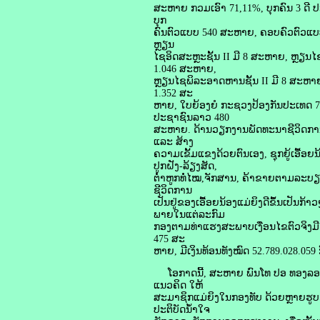
ສະຫາຍ ກວມເອົາ 71,11%, ບຸກຄົນ 3 ດີ ປ
ບຸກ
ຄົນຕົວແບບ 540 ສະຫາຍ, ຄອບຄົວຕົວແບບ 
ຫຼຽນ
ໄຊອິດສະຫຼະຊັ້ນ II ມີ 8 ສະຫາຍ, ຫຼຽນໄຊ
1.046 ສະຫາຍ,
ຫຼຽນໄຊພິລະອາດຫານຊັ້ນ II ມີ 8 ສະຫາ
1.352 ສະ
ຫາຍ, ໃບຍ້ອງຍໍ ກະຊວງປ້ອງກັນປະເທດ 7
ປະຊາຊົນລາວ 480
ສະຫາຍ. ດ້ານວຽກງານພັດທະນາຊີວິດການເປັນ
ແລະ ສ້າງ
ຄວາມເຂັ້ມແຂງດ້ວຍຕົນເອງ, ຊຸກຍູ້ເອື້
ປູກຝັງ-ລ້ຽງສັດ,
ຕ່ໍາຫູກທໍ່ໄໝ,ຈັກສານ, ຄ້າຂາຍຕາມລະບຽບກ
ຊີວິດການ
ເປັນຢູ່ຂອງເອື້ອຍນ້ອງແມ່ຍິງດີຂຶ້ນເປັນກ
ພາຍໃນແຕ່ລະກົມ
ກອງຕາມທ່າແຮງສະພາບເງື່ອນໄຂຕົວຈິງມີ 
475 ສະ
ຫາຍ, ມີເງິນທ້ອນທັງໝົດ 52.789.028.059 
ໂອກາດນີ້, ສະຫາຍ ພົນໂທ ປອ ທອງລອຍ ສິ
ແນວຄິດ ໃຫ້
ສະມາຊິກແມ່ຍິງໃນກອງທັບ ດ້ວຍຫຼາຍຮູບກ
ປະຕິບັດນໍ້າໃຈ