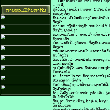
ໃນໂອກາດເຂົ້າຮ່ວມເປັນປະທານປິດຊຸດອົ
2019 ນີ້,
ຢູ່ທີ່ວິທະຍາຄານປ້ອງກັນຊາດ ໄກສອນ ພ
ກະຊວງປ້ອງ
ກັນປະເທດ ໄດ້ເນັ້ນໜັກບາງບັນຫາສໍາຄັນໃ
ປ້ອງກັນ
ຄວາມສະຫງົບທົ່ວປວງຊົນຮອບ ດ້ານໃຫ້ມີ
ປ້ອງກັນຊາດ-ປ້ອງ
ກັນຄວາມສະຫງົບ, ການກໍ່ສ້າງພື້ນຖານປ
ທັງຊາດເຂົ້າ
ໃນພາລະກິດປ້ອງກັນຊາດ-ປ້ອງກັນຄວາມສະຫງ
ຕ້ອງກໍາ
ແໜ້ນສະພາບການພາຍໃນ ແລະສາກົນ ພິເສດແມ່
ສະຕິລະວັງ
ຕົວປະຕິວັດ, ນໍາພາກຳລັງປະກອບອາວຸດ ແ
ແລະປະຊາຊົນ
ທຸກຊັ້ນຄົນທີ່ຢູ່ໃນຄວາມຮັບຜິດຊອບຂອ
ໃນແຕ່ລະໄລ
ຍະ, ຈຳແນກມິດ ແລະສັດຕູຢ່າງຈະແຈ້ງ ເພ
ປະເທດຊາດ, ເອົາໃຈ
ໃສ່ດໍາເນີນວຽກງານກໍ່ສ້າງຮາກຖານໃຫ້ດີ
ລົງເຖິງປະຊາ
ຊົນ, ຈັດຕັ້ງ ແລະນໍາພາປະຊາຊົນເຮັດວຽ
ສືບຕໍ່ເອົາໃຈໃສ່
ປັບປຸງລະບົບການເມືອງ, ສ້າງພັກ, ສ້າ
ຕ້ອງເປັນແບບ
ຢ່າງນຳໜ້າໃນການປະຕິບັດໜ້າທີ່ປ້ອງກັ