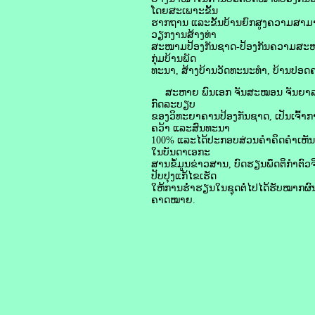
ໂດຍສະເພາະຂັ້ນ
ຮາກຖານ ແລະຂັ້ນບ້ານຍົກສູງຄວາມສາມ
ວຽກງານສ້າງທ່າ
ສະໜາມປ້ອງກັນຊາດ-ປ້ອງກັນຄວາມສະຫງົ
ກຸ່ມບ້ານພັດ
ທະນາ, ສ້າງບ້ານວັດທະນະທໍາ, ບ້ານປອດຄ
ສະຫາຍ ພົນເອກ ຈັນສະໝອນ ຈັນຍາລາດ ຍັ
ກົດລະບຽບ
ຂອງວິທະຍາຄານປ້ອງກັນຊາດ, ເປັນເຈົ້າກ
ຄວ້າ ແລະສົນທະນາ
100% ແລະໄດ້ປະກອບສ່ວນຄຳຄິດຄຳເຫັນຕໍ
ໃນບັນດາເອກະ
ສານຂໍ້ມູນຂ່າວສານ, ບົດຮຽນພຶດຕິກຳຕົ
ປັບປຸງແກ້ໄຂເຮັດ
ໃຫ້ການຮໍ່າຮຽນໃນຊຸດຕໍ່ໄປໄດ້ຮັບໝາກຜົ
ຄາດໝາຍ.