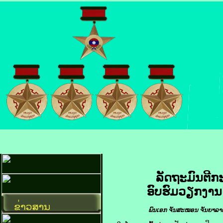
ລັດຖະມົນຕີກ
ອົບຮົມວຽກງານ
ພົນເອກ
ຈັນສະໝອນ ຈັນຍາລາດ