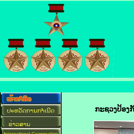
ກະຊວງປ້ອງກ