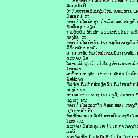
ສະຫາຍ ພົນຈັດຕະວາ ວໍລະສານ ວິລັດດ
ລັດຖະມົນຕີ
ວ່າດ້ວຍການເລື່ອນຊັ້ນໃຫ້ນາຍທະຫານ ແລ
ພັນເອກ ມີ ສະ
ຫາຍ ພັນໂທ ຄໍາສຸກ ຄໍາເລືອງເທບ ຮອງຫ
ຮັບຜິດຊອບວຽກ
ງານອົບຮົມ ຫົວໜ້າ ພະແນກອົບຮົມການບິ
ກອງທັບ, ສະ
ຫາຍ ພັນໂທ ອໍາພັນ ໄຊຍາສຸບັດ ຮອງຫົວ
ພິພິທະພັນປະຫວັດ
ສາດກອງທັບ ກົມໃຫຍ່ການເມືອງກອງທັບ,
ສະຫາຍ ພັນ
ໂທ ຈະເລີນສຸກ ວັງເວີນໂຂງ ອໍານວຍການວ
ໃຫຍ່ພະ
ລາທິການກອງທັບ, ສະຫາຍ ພັນໂທ ສົມພິ
ພົນທິລາດ
ຫົວໜ້າ ກົມເຕັກນິກເຫຼົ່າຮົບ ກົມໃຫຍ່
ກອງບັນຊາ
ການທະຫານແຂວງ ໄຊຍະບູລີ, ສະຫາຍ ພັ
ເຊກອງ, ສະ
ຫາຍ ພັນໂທ ສະຫງົບ ຈັນທະໜອມ ຮອງຫົ
ວຽກງານອົບຮົມ,
ຫົວໜ້າພະແນກອົບຮົມການບິນກອງພັນໃຫຍ
ໃຫຍ່ 702,
ສະຫາຍ ພັນໂທ ທຸມມາ ພົມມະທໍາ ຮອງຫົວ
ມະນີ
ຮອງຫົວໜ້າ ກົມປະກັນສັງຄົມກົມໃຫຍ່ກາ