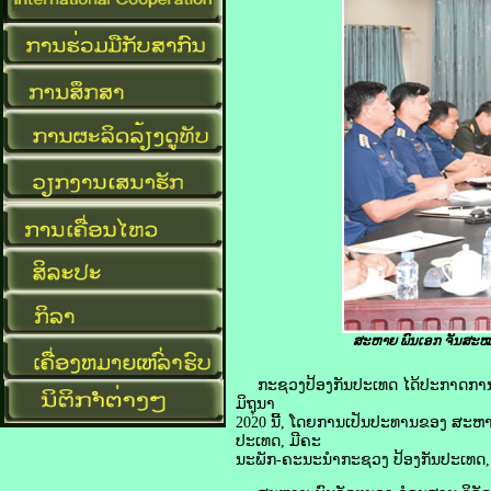
ສະຫາຍ
ພົນເອກ ຈັນສະໝ
ກະຊວງປ້ອງກັນປະເທດ ໄດ້ປະກາດການເລື່ອ
ມິຖຸນາ
2020 ນີ້, ໂດຍການເປັນປະທານຂອງ ສະຫ
ປະເທດ, ມີຄະ
ນະພັກ-ຄະນະນຳກະຊວງ ປ້ອງກັນປະເທດ, ພະ