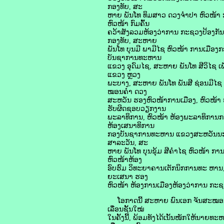
ກອງທັບ, ສະ
ຫາຍ ພັນໂທ ທິມສາວ ດວງຈໍາປາ ຫົວໜ້າ
ຫົວໜ້າ ກົມຄົ້ນ
ຄວ້າສັງລວມຫ້ອງວ່າການ ກະຊວງປ້ອງກັນ
ກອງທັບ, ສະຫາຍ
ພັນໂທ ບຸນມີ ພາມີໄຊ ຫົວໜ້າ ການເມືອ
ບັນຊາການທະຫານ
ແຂວງ ອຸດົມໄຊ, ສະຫາຍ ພັນໂທ ສີວິໄຊ
ແຂວງ ຫຼວງ
ພະບາງ, ສະຫາຍ ພັນໂທ ພັນສີ ຊ່ອນມີໄ
ໝອນຄໍາ ດວງ
ສະຫວັນ ຮອງຫົວໜ້າການເມືອງ, ຫົວໜ້າ
ຮັບຜິດຊອບວຽກງານ
ພະລາທິການ, ຫົວໜ້າ ຫ້ອງພະລາທິການກ
ຫ້ອງເສນາທິການ
ກອງບັນຊາການທະຫານ ແຂວງສະຫວັນນະເ
ສາລະວັນ, ສະ
ຫາຍ ພັນໂທ ບຸນຂຸ້ມ ສີຄໍາໄຊ ຫົວໜ້າ 
ຫົວໜ້າຫ້ອງ
ອົບຮົມ ວິທະຍາຄານເຕັກນິກການທະ ຫານ,
ຍະເສນາ ຮອງ
ຫົວໜ້າ ຫ້ອງການເມືອງຫ້ອງວ່າການ ກະ
ໂອກາດນີ້ ສະຫາຍ ພົນເອກ ຈັນສະໝອນ ຈັ
ເລື່ອນຊັ້ນໃໝ່
ໃນຄັ້ງນີ້, ພ້ອມທັງໄດ້ເນັ້ນໜັກໃຫ້ນາ