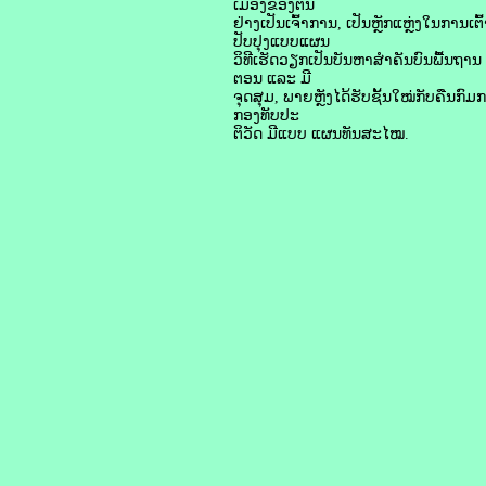
ເມືອງຂອງຕົນ
ຢ່າງເປັນເຈົ້າການ, ເປັນຫຼັກແຫຼ່ງໃນກ
ປັບປຸງແບບແຜນ
ວິທີເຮັດວຽກເປັນບັນຫາສໍາຄັນບົນພື້ນຖ
ຕອນ ແລະ ມີ
ຈຸດສຸມ, ພາຍຫຼັງໄດ້ຮັບຊັ້ນໃໝ່ກັບຄືນກົມກອ
ກອງທັບປະ
ຕິວັດ ມີແບບ ແຜນທັນສະໄໝ.