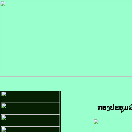
ກອງປະຊຸມສ