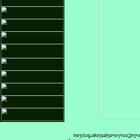
ກອງປະຊຸມສ່ອງແສງລາຍງານວຽກງານຮອບດ້າ