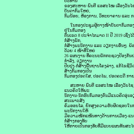
ປະທານ
ຂອງສະຫາຍ ພົນຕີ ແອສະໄໝ ເລືອງວັນໄ
ບັນດາກົມໃຫຍ່,
ກົມນ້ອຍ, ຫ້ອງການ, ວິທະຍາຄານ ແລະ ກ
ໃນກອງປະຊຸມຜູ້ຕາງໜ້າບັນດາກົມກອງໄດ້
ຢູ່ໃນກົມກອງ
ຕົນເຂດ 8 ປະຈຳໄຕມາດ II ປີ 2019 ເຊິ່
ກໍ່ສ້າງພັກ,
ກໍ່ສ້າງພະນັກງານ ແລະ ວຽກງານອື່ນໆ. ພ
ດ້ວຍ 4 ໜ້າທີ່ໃຫຍ່
26 ແຜນງານ ທີ່ຄະນະພັກກະຊວງປ້ອງກັນ
ກຳລັງ, ວຽກງານ
ປັບປຸງ-ກໍ່ສ້າງພື້ນຖານໂຄງລ່າງ, ແກ້ໄຂຊີວິ
ສ້າງກົມກອງເປັນ
ກົມກອງປອດໃສ, ປອດໄພ, ປອດຄະດີ ກາຍເປ
ສະຫາຍ ພົນຕີ ແອສະໄໝ ເລືອງວັນໄຊ ໄດ
ແນວຄິດໃຫ້ພະ
ນັກງານ-ນັກຮົບກົມກອງຕົນມີແນວຄິດອຸ່ນອ
ສະເພາະສັງ
ຄົມອອນໄລ, ຍົກສູງຄວາມຮັບຜິດຊອບໃນການ
ພະນັກງານໃຫ້
ມີຄວາມໜັກແໜ້ນທາງດ້ານການເມືອງ-ແນວ
ກໍ່ສ້າງກອງທັບ
ໃຫ້ກາຍເປັນກອງທັບທີ່ມີແບບແຜນທັນສະໄໝ