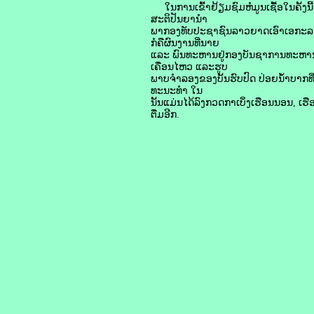
ໃນການເຂົ້າຢ້ຽມຊົມຫໍມູນເຊື້ອໃນຄັ້ງນີ້ແ
ສະຕິປັນຍານໍາ
ພາກອງທັບປະຊາຊົນລາວຍາດເອົາເອກະລາດ
ກໍຄືຜົນງານທີ່ນາຍ
ແລະ ພົນທະຫານຢູ່ກອງບັນຊາການທະຫານແ
ເຄື່ອນໄຫວ ແລະຮູບ
ພາບຈໍາລອງຂອງບັ້ນຮົບປົດ ປ່ອຍນໍ້າບາກທີ
ທະນະທໍາ ໃນ
ນັ້ນແມ່ນໄດ້ລົງກວດກາເບິ່ງເຮືອນນອນ, ເ
ຕື່ມອີກ.