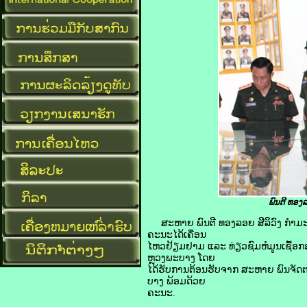
ພົນຕີ
ທອງລອ
ສະຫາຍ ພົນຕີ ທອງລອຍ ສີລິວົງ ກໍາມະ
ຄະນະໄດ້ເຄື່ອນ
ໄຫວຢ້ຽມຢາມ ແລະ ທ່ຽວຊົມຫໍມູນເຊື້ອ
ຫຼວງພະບາງ ໂດຍ
ໄດ້ຮັບການຕ້ອນຮັບຈາກ ສະຫາຍ ພົນຈັດ
ບາງ ພ້ອມດ້ວຍ
ຄະນະ.