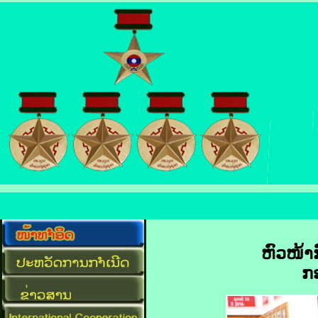
ຫົວໜ້າ
ກ