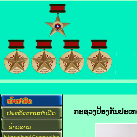
ກະຊວງປ້ອງກັນປະເທດ