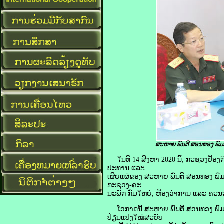
ສະຫາຍ
ພົນຕີ ສອນທອງ ພົ
ໃນທີ 14 ສິງຫາ 2020 ນີ້, ກະຊວງປ້ອງ
ປະທານ ແລະ
ເຜີຍແຜ່ຂອງ ສະຫາຍ ພົນຕີ ສອນທອງ ພົ
ກະຊວງ-ຄະ
ນະພັກ ກົມໃຫຍ່, ຫ້ອງວ່າການ ແລະ ຄະນະ
ໂອກາດນີ້ ສະຫາຍ ພົນຕີ ສອນທອງ ພົມ
ປ່ຽນແປງໃໝ່ສະບັບ