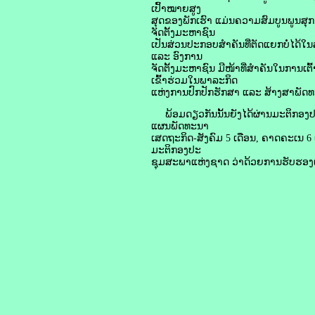
ເປົ້າໝາຍສູງ
ສຸດຂອງພັກເຮົາ ແມ່ນຄວາມສົມບູນພູນສ
ຈັດຕັ້ງມະຫາຊົນ
ເປັນສ່ວນປະກອບສໍາຄັນທີ່ຕັດແຍກບໍ່ໄດ້
ແລະ ອົງການ
ຈັດຕັ້ງມະຫາຊົນ ມີໜ້າທີ່ສໍາຄັນໃນກາ
ເຂົ້າຮ່ວມໃນພາລະກິດ
ແຫ່ງການປົກປັກຮັກສາ ແລະ ສ້າງສາພັ
ພ້ອມດຽວກັນນັ້ນຍັງໄດ້ຜ່ານມະຕິກອງປ
ແຜນພັດທະນາ
ເສດຖະກິດ-ສັງຄົມ 5 ເດືອນ, ຄາດຄະເນ 
ມະຕິກອງປະ
ຊຸມສະພາແຫ່ງຊາດ ວ່າດ້ວຍການຮັບຮອງເອົ