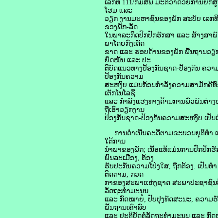
ເລກທີ 111/ກມສພ ມະຕິວ່າດ້ວຍການຍົກສ
ໂຮມ ແລະ
ວຽກ ງານມະຫາຊົນຂອງພັກ ສະບັບ ເລກທີ 1
ຂອງພັກ-ລັດ
ໃນພາລະກິດປົກປັກຮັກສາ ແລະ ສ້າງສາພ
ພາໂດຍກົງເດັດ
ຂາດ ແລະ ຮອບດ້ານຂອງພັກ ພື້ນຖານວຽ
ຍຶດໝັ້ນ ແລະ ປະ
ຕິບັດແນວທາງປ້ອງກັນຊາດ-ປ້ອງກັນ ຄວາມ
ປ້ອງກັນຄວາມ
ສະຫງົບ ແມ່ນກ້ອນກໍາລັງຄວາມສາມັກຄີທົ
ເຕັກໂນໂລຊີ
ແລະ ກໍາລັງແຮງທາງດ້ານການພົວພັນຕ່າງປະ
ຖືເອົາວຽກງານ
ປ້ອງກັນຊາດ-ປ້ອງກັນຄວາມສະຫງົບ ເປັນເ
ການດໍາເນີນຄະດີຕາມຂະບວນຍຸຕິທໍາ ແມ່
ໃຕ້ການ
ນໍາພາຂອງພັກ; ເນື້ອແທ້ແມ່ນການປົກປັ
ພົນລະເມືອງ, ຕ້ອງ
ຮັບປະກັນຄວາມໂປ່ງໃສ, ຖືກຕ້ອງ. ເປັນ
ຕິດຕາມ, ກວດ
ກາຂອງສະພາເເຫ່ງຊາດ ສະພາປະຊາຊົນທ້ອງຖ
ລັດຖະທໍາມະນູນ
ແລະ ກົດໝາຍ, ປັບປຸງທັດສະນະ, ຄວາມຮັບ
ພື້ນຖານເຄົາລົບ
ແລະ ປະຕິບັດຕໍ່ລັດຖະທໍາມະນູນ ແລະ ກົ