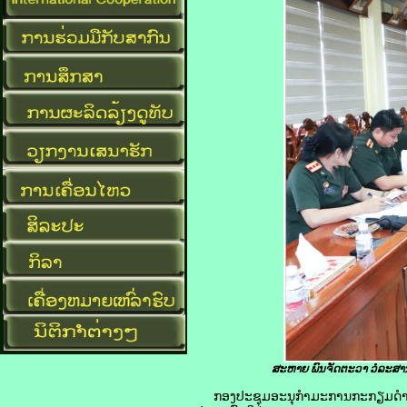
ສະຫາຍ
ພົນຈັດຕະວາ ວໍລະສານ
ກອງປະຊຸມອະນຸກໍາມະການກະກຽມດໍາເນີນ ກອງ