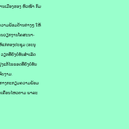
ນເມືອງຮອງ ຫົວໜ້າ ກົມ
ວາມພ້ອມດ້ານຕ່າງໆ ໃຫ້
, ດ້ານວຽກງານໂຄສະນາ-
້ແກ່ກອງປະຊຸມ (ອະນຸ
ຽກທີ່ຍັງບໍ່ທັນສໍາເລັດ
ງແກ້ໄຂຂອດທີ່ຍັງບໍ່ທັນ
ຈົບງາມ.
ັນໃຈກາງກະກຽມຄວາມພ້ອມ
້ນໍາເຄື່ອນໄຫວຕາມ ພາລະ