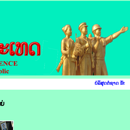
ບໍລິສຸດຕໍ່ຊາດ ຮັບໃ
ຍ່