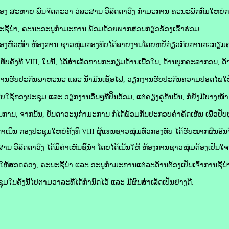
ງ ສະຫາຍ ພົນຈັດຕະວາ ວໍລະສານ ວິລັດດາວົງ ກໍາມະການ ຄະນະພັກກົມໃຫຍ່ກາ
ະຊີ້ນໍາ, ຄະນະອະນຸກໍາມະການ ພ້ອມດ້ວຍພາກສ່ວນກ່ຽວຂ້ອງເຂົ້າຮ່ວມ.
ອງຫົວໜ້າ ຫ້ອງການ ຊາວໜຸ່ມກອງທັບໄດ້ລາຍງານໂດຍຫຍໍ້ກ່ຽວກັບການກະກຽມຄ
ທັບຄັ້ງທີ VIII, ໃນນີ້, ໄດ້ສໍາເລັດການກະກຽມດ້ານເນື້ອໃນ, ດ້ານບຸກຄະລາກອນ
ານຮັບປະກັນພາຫະນະ ແລະ ນໍ້າມັນເຊື້ອໄຟ, ວຽກງານຮັບປະກັນຄວາມປອດໄພໃຫ
ໃຊ້ກອງປະຊຸມ ແລະ ວຽກງານອື່ນໆທີ່ປິ່ນອ້ອມ, ແຕ່ຄຽງຄູ່ກັນນັ້ນ, ກໍຍັງມີບາງໜ້າ ວ
ຜນການ, ຈາກນັ້ນ, ບັນດາອະນຸກໍາມະການ ກໍໄດ້ພ້ອມກັນປະກອບຄໍາຄິດເຫັນ ເພື່ອປັບປຸ
ໍາເນີນ ກອງປະຊຸມໃຫຍ່ຄັ້ງທີ VIII ຜູ້ແທນຊາວໜຸ່ມທົ່ວກອງທັບ ໄດ້ຮັບໝາກຜົນອັນ
 ວິລັດດາວົງ ໄດ້ມີຄໍາເຫັນຊີ້ນໍາ ໂດຍໄດ້ເນັ້ນໃຫ້ ຫ້ອງການຊາວໜຸ່ມຕ້ອງເປ
້າງໃຫ້ສອດຄ່ອງ, ຄະນະຊີ້ນໍາ ແລະ ອະນຸກໍາມະການແຕ່ລະດ້ານຕ້ອງເປັນເຈົ້າການຊີ
ມໃນຄັ້ງນີ້ໄປຕາມວາລະທີ່ໄດ້ກໍານົດໄວ້ ແລະ ມີຜົນສໍາເລັດເປັນຢ່າງດີ.