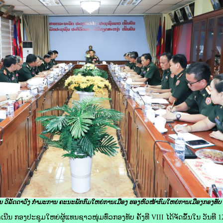
 ວິລັດດາວົງ ກໍາມະການ ຄະນະພັກກົມໃຫຍ່ການເມືອງ
ຮອງຫົວໜ້າກົມໃຫຍ່ການເມືອງກອງທັບ ​
ປະຊຸມໃຫຍ່ຜູ້ແທນຊາວໜຸ່ມທົ່ວກອງທັບ ຄັ້ງທີ VIII ໄດ້ຈັດຂຶ້ນໃນ ວັນທີ 12 ສິງ