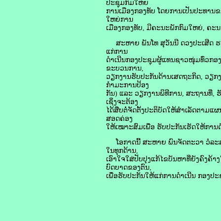
ປະຊຸມກົມໃຫ່ຍ
ການເມືອງກອງທັບ ໂດຍການເປັນປະທານຂອ
ໃຫຍ່ການ
ເມືອງກອງທັບ, ມີຄະນະພັກກົມໃຫຍ່, ຄະນ
ສະຫາຍ ພັນໂທ ສຸວັນນີ ດວງປະເສີດ ຮ
ແກ່ການ
ດໍາເນີນກອງປະຊຸມຜູ້ແທນຊາວໜຸ່ມທົ່ວກອງ
ຂະບວນການ,
ວຽກງານຮັບປະກັນດ້ານເສດຖະກິດ, ວຽກງ
ກໍາມະການປ້ອງ
ກັນ) ແລະ ວຽກງານພິທີການ, ສະຖານທີ່, ຮັບ
ເຊິ່ງຈະຕ້ອງ
ໄດ້ສືບຕໍ່ຈັດຕັ້ງປະຕິບັດໃຫ້ສໍາເລັດຕາມແ
ສອດຄ່ອງ
ໃຫ້ເໝາະສົມເພື່ອ ຮັບປະກັນເຮັດໃຫ້ການດ
ໂອກາດນີ້ ສະຫາຍ ພົນຈັດຕະວາ ວໍລະສານ
ໃນທຸກດ້ານ,
ເອົາໃຈໃສ່ປັບປຸງແກ້ໄຂບັນຫາທີ່ຍັງຄົງຄ
ບົດບາດຂອງຕົນ,
ເພື່ອຮັບປະກັນໃຫ້ແກ່ການດໍາເນີນ ກອງປະຊຸ