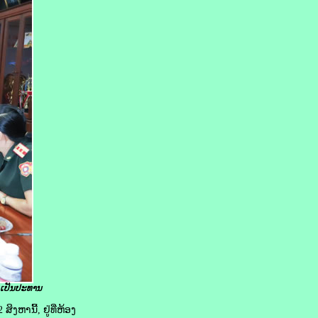
ເປັນ​ປະທານ
ຫານີ້, ຢູ່ທີ່ຫ້ອງ