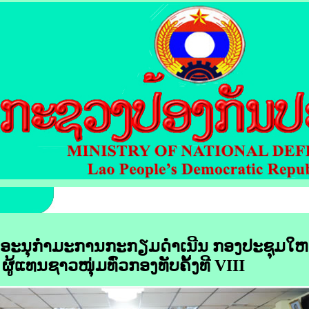
ອະນຸກໍາມະການກະກຽມດໍາເນີນ ກອງປະຊຸມໃຫ
ຜູ້ແທນຊາວໜຸ່ມທົ່ວກອງທັບຄັ້ງທີ VIII