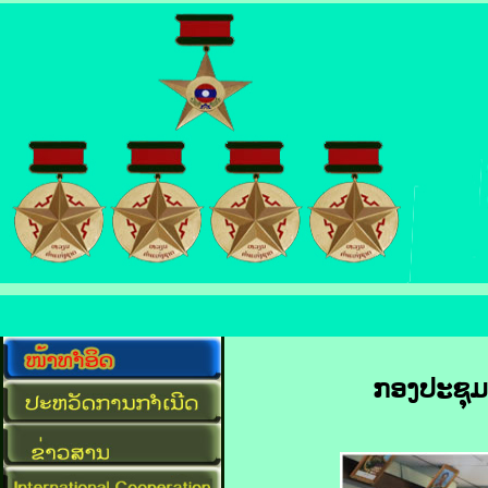
ກອງປະຊຸມ