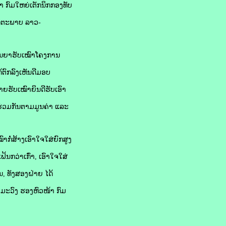
າ ກົມໃຫຍ່ເຕັກນິກກອງທັບ
ິດຕະພາບ ລາວ-
ສັນຍາຮັບເໝົາໂຄງການ
້ຕົກລົງເຫັນດີມອບ
່າຍຮັບເໝົາຍິນດີຮັບເອົາ
ບຮ່ວມກັນຕາມມູນຄ່າ ແລະ
ໍ່ສ້າງເອົາໃຈໃສ່ຍົກສູງ
ກວ່າເກົ່າ, ເອົາໃຈໃສ່
ນ, ທັງສອງຝ່າຍ ໄດ້
າມະວົງ ຮອງຫົວໜ້າ ກົມ