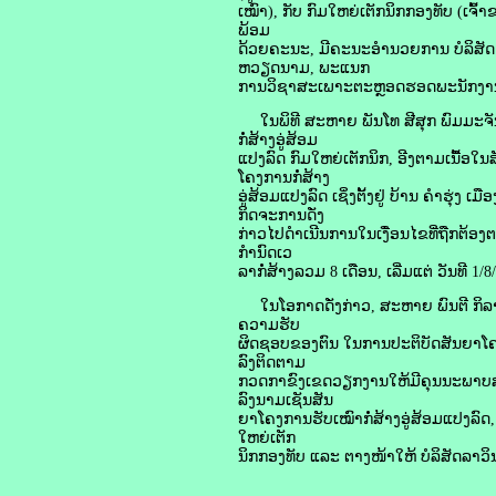
ເໝົາ), ກັບ ກົມໃຫຍ່ເຕັກນິກກອງທັບ (ເຈ
ພ້ອມ
ດ້ວຍຄະນະ, ມີຄະນະອຳນວຍການ ບໍລິສັດ
ຫວຽດນາມ, ພະແນກ
ການວິຊາສະເພາະຕະຫຼອດຮອດພະນັກງານຫຼັ
ໃນພິທີ ສະຫາຍ ພັນໂທ ສີສຸກ ພົມມະຈັນ 
ກໍ່ສ້າງອູ່ສ້ອມ
ແປງລົດ ກົມໃຫຍ່ເຕັກນິກ, ອີງຕາມເນື້ອໃນ
ໂຄງການກໍ່ສ້າງ
ອູ່ສ້ອມແປງລົດ ເຊິ່ງຕັ້ງຢູ່ ບ້ານ ຄຳຮຸ່ງ 
ກິດຈະການດັ່ງ
ກ່າວໄປດໍາເນີນການໃນເງື່ອນໄຂທີ່ຖືກຕ້
ກໍານົດເວ
ລາກໍ່ສ້າງລວມ 8 ເດືອນ, ເລີ່ມແຕ່ ວັນທີ 1/
ໃນໂອກາດດັ່ງກ່າວ, ສະຫາຍ ພົນຕີ ກິລາກ
ຄວາມຮັບ
ຜິດຊອບຂອງຕົນ ໃນການປະຕິບັດສັນຍາໂຄງກ
ລົງຕິດຕາມ
ກວດກາຂົງເຂດວຽກງານໃຫ້ມີຄຸນນະພາບສູງ, ທ
ລົງນາມເຊັນສັນ
ຍາໂຄງການຮັບເໝົາກໍ່ສ້າງອູ່ສ້ອມແປງລົ
ໃຫຍ່ເຕັກ
ນິກກອງທັບ ແລະ ຕາງໜ້າໃຫ້ ບໍລິສັດລາວ