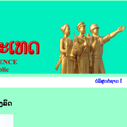
ບໍລິສຸດຕໍ່ຊາດ ຮັບ
ງລົດ