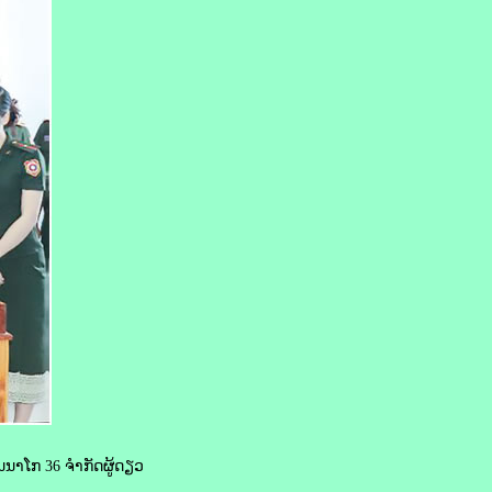
ນນາໂກ 36 ຈໍາກັດຜູ້ດຽວ