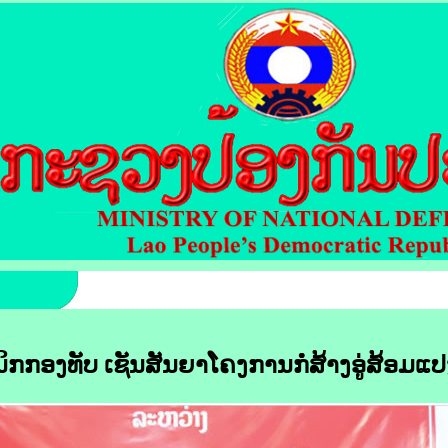
ນິກກອງທັບ ເຊັນສັນຍາໂຄງການກໍ່ສ້າງອູ່ສ້ອມແປ