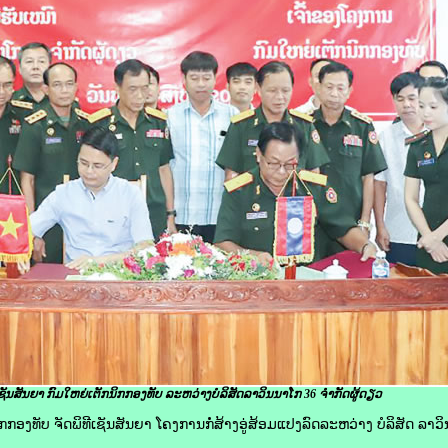
ເຊັນສັນຍາ ກົມໃຫຍ່ເຕັກນິກກອງທັບ ລະຫວ່າງ
ບໍລິສັດລາວິນນາໂກ 36
ຈໍາກັດຜູ້ດຽວ
ກກອງທັບ ຈັດພິທີເຊັນສັນຍາ ໂຄງການກໍ່ສ້າງອູ່ສ້ອມແປງລົດລະຫວ່າງ ບໍລິສັດ ລາວິ