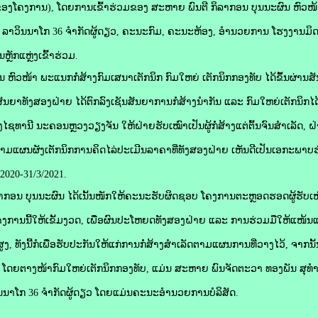
ົ້າຂອງໂຄງການ), ໂດຍການເຂົ້າຮ່ວມຂອງ ສະຫາຍ ພົນຕີ ກິລາກອນ ບຸນນະຜົນ ຫົວໜ້
 ລາວິນນາໂກ 36 ຈຳກັດຜູ້ດຽວ, ຄະນະກົມ, ຄະນະຫ້ອງ, ອຳນວຍການ ໂຮງງານມ
ກແຫຼ່ງເຂົ້າຮ່ວມ.
ຫົວໜ້າ ພະແນກກໍ່ສ້າງກົມເສນາເຕັກນິກ ກົມໃຫຍ່ ເຕັກນິກກອງທັບ ໄດ້ຂຶ້ນຜ່ານ
ສັນຍາທັງສອງຝ່າຍ ໄດ້ຕົກລົງເຊັນສັນຍາການກໍ່ສ້າງນຳກັນ ແລະ ກົມໃຫຍ່ເຕັກນິກໄດ
ເມືອງໄຊທານີ ນະຄອນຫຼວງວຽງຈັນ ໃຫ້ຝ່າຍຮັບເໝົາເປັນຜູ້ກໍ່ສ້າງແຕ່ຕົ້ນຈົນສຳເລັດ, ຝ
ອງຕາມແຜນຜັງເຕັກນິກການຄິດໄລ່ປະເມີນລາຄາທີ່ທັງສອງຝ່າຍ ເຫັນດີເປັນເອກະພາ
8/2020-31/3/2021.
ອນ ບຸນນະຜົນ ໄດ້ເນັ້ນໜັກໃຫ້ຄະນະຮັບຜິດຊອບ ໂຄງການຕະຫຼອດຮອດຜູ້ຮັບເໝົາກ
ານນີ້ໃຫ້ເຂັ້ມງວດ, ເພື່ອຜົນປະໂຫຍດທັງສອງຝ່າຍ ແລະ ການຮ່ວມມືໃຫ້ແໜ້ນແຟ້ນ
ັງນີ້ກໍເພື່ອຮັບປະກັນໃຫ້ແກ່ການກໍ່ສ້າງສໍາເລັດຕາມແຜນການທີ່ວາງໄວ້, ຈາກນັ້
ດ, ໂດຍຕາງໜ້າກົມໃຫຍ່ເຕັກນິກກອງທັບ, ແມ່ນ ສະຫາຍ ພົນຈັດຕະວາ ທອງພັນ ສຸທໍ
ິນນາໂກ 36 ຈໍາກັດຜູ້ດຽວ ໂດຍແມ່ນຄະນະອຳນວຍການບໍລິສັດ.