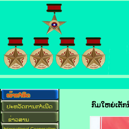
ກົມໃຫຍ່ເຕັກ