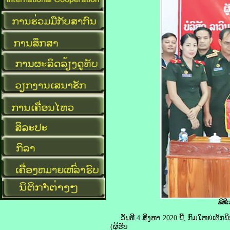
ພິທີ
ວັນທີ 4 ສິງຫາ 2020 ນີ້, ກົມໃຫຍ່ເຕັກນິ
(ຜູ້ຮັບ