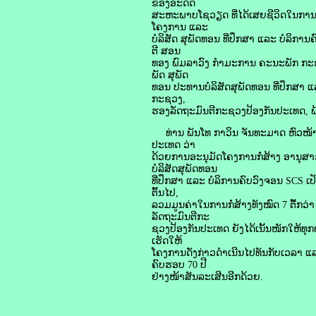
ຂອງອະດີດ
ສະຫະພາບໂຊວຽດ ທີ່ໄດ້ເສຍຊີວິດໃນການ
ໂຄງການ ແລະ
ບໍລິສັດ ສຸພັດທອນ ທີ່ປຶກສາ ແລະ ບໍລິກາ
ຕີ ສອນ
ທອງ ພົມລາວົງ ກໍາມະການ ຄະນະພັກ ກະຊວ
ພັດ ສຸພັດ
ທອນ ປະທານບໍລິສັດສຸພັດທອນ ທີ່ປຶກສາ
ກະຊວງ,
ຮອງລັດຖະມົນຕີກະຊວງປ້ອງກັນປະເທດ, ພ້
ທ່ານ ພັນໂທ ກາວິນ ຈັນທະມາດ ຫົວໜ້າ
ປະເທດ ວ່າ
ດ້ວຍການອະນຸມັດໂຄງການກໍ່ສ້າງ ອານ
ບໍລິສັດສຸພັດທອນ
ທີ່ປຶກສາ ແລະ ບໍລິການຄົບວົງຈອນ SCS ເປັ
ຕົ້ນໄປ,
ລວມມູນຄ່າໃນການກໍ່ສ້າງທັງໝົດ 7 ຕື້ກວ
ລັດຖະມົນຕີກະ
ຊວງປ້ອງກັນປະເທດ ຍັງໄດ້ເນັ້ນໜັກໃຫ້
ເຮັດໃຫ້
ໂຄງການດັ່ງກ່າວດຳເນີນໄປທັນກັບເວລາ ແ
ຄົບຮອບ 70 ປີ
ຢ່າງໜ້າສັນລະເສີນອີກດ້ວຍ.