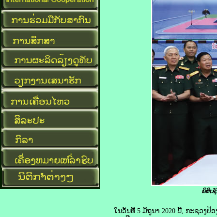
ພິທີເ
ໃນວັນທີ 5 ມິຖຸນາ 2020 ນີ້, ກະຊວງປ້