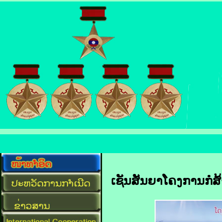
ເຊັນສັນຍາໂຄງການກໍ