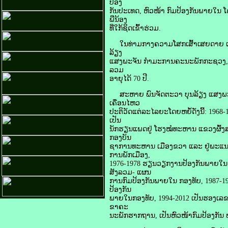
ປ້ອງ
ກັນປະເທດ, ຫົວໜ້າ ກົມປ້ອງກັນພາຍໃນ 
ພີ່ນ້ອງ
ທີ່ໃກ້ຊິດເຂົ້າຮ່ວມ.
ໃນທ່າມກາງຄວາມໂສກເສົ້າເສຍດາຍ ແລະ 
ລ້ຽງ
ແສງພະຈັນ ກໍາມະການຄະນະພັກກະຊວງ, ຫົ
ລວມ
ອາຍຸໄດ້ 70 ປີ.
ສະຫາຍ ພົນຈັດຕະວາ ບຸນລ້ຽງ ແສງພະຈັນ 
ເຄື່ອນໄຫວ
ປະຕິວັດແຕ່ລະໄລຍະໂດຍຫຍໍ້ດັ່ງນີ້: 1968-
ເປັນ
ນັກຮຽນແພດຢູ່ ໂຮງໝໍທະຫານ ແຂວງຜົ້ງສ
ກອງບັນ
ຊາການທະຫານ ເມືອງຂວາ ແລະ ຢູ່ພະແນກ
ການພັກເມືອງ,
1976-1978 ຮຽນວຽກງານປ້ອງກັນພາຍໃນ 
ສັງລວມ- ແຜນ
ການກົມປ້ອງກັນພາຍໃນ ກອງທັບ, 1987-
ປ້ອງກັນ
ພາຍໃນກອງທັບ, 1994-2012 ເປັນຮອງເລຂ
ຂາຄະ
ນະພັກຮາກຖານ, ເປັນຫົວໜ້າກົມປ້ອງກັນ