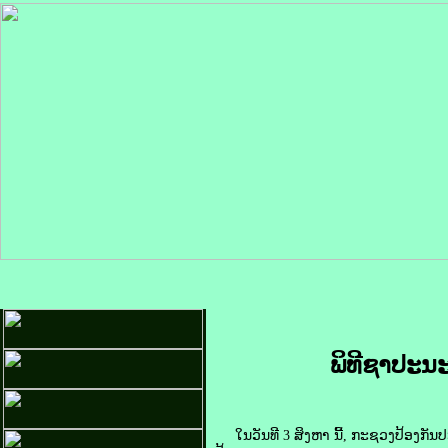
ພິທີຊາປະນ
ໃນວັນທີ 3 ສິງຫາ ນີ້, ກະຊວງປ້ອງກັ