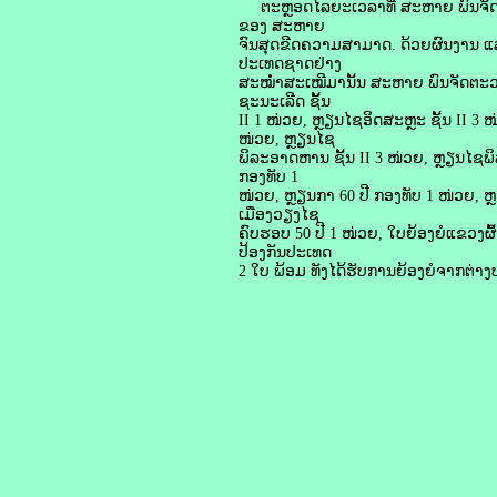
ຕະຫຼອດໄລຍະເວລາທີ່ ສະຫາຍ ພົນຈັດຕະວ
ຂອງ ສະຫາຍ
ຈົນສຸດຂີດຄວາມສາມາດ. ດ້ວຍຜົນງານ ແລ
ປະເທດຊາດຢ່າງ
ສະໝໍ່າສະເໝີມານັ້ນ ສະຫາຍ ພົນຈັດຕະວາ 
ຊະນະເລີດ ຊັ້ນ
II 1 ໜ່ວຍ, ຫຼຽນໄຊອິດສະຫຼະ ຊັ້ນ II 3 
ໜ່ວຍ, ຫຼຽນໄຊ
ພິລະອາດຫານ ຊັ້ນ II 3 ໜ່ວຍ, ຫຼຽນໄຊພ
ກອງທັບ 1
ໜ່ວຍ, ຫຼຽນກາ 60 ປີ ກອງທັບ 1 ໜ່ວຍ, 
ເມືອງວຽງໄຊ
ຄົບຮອບ 50 ປີ 1 ໜ່ວຍ, ໃບຍ້ອງຍໍແຂວງຜ
ປ້ອງກັນປະເທດ
2 ໃບ ພ້ອມ ທັງໄດ້ຮັບການຍ້ອງຍໍຈາກຕ່າງ