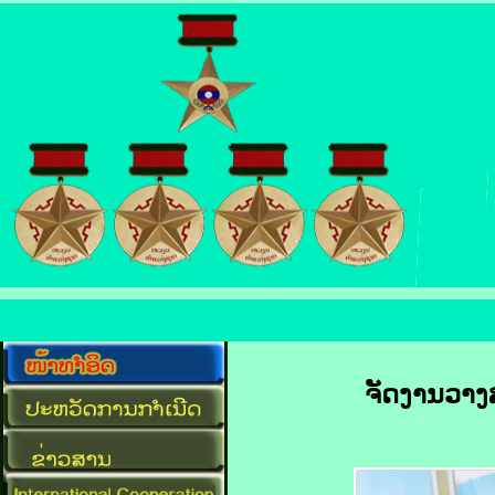
ຈັດ
​ງານ​ວາ