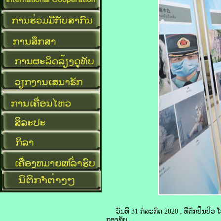
ວັນທີ 31 ກໍລະກົດ 2020 , ທີ່ຕຶກປິ່ນ
ກອງທັບ