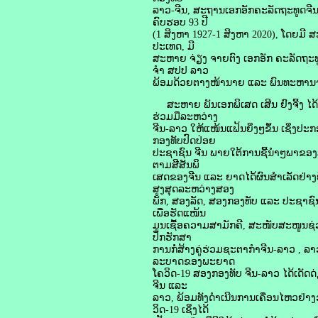
ລາວ-ຈີນ, ສະຖານເອກອັກຄະລັດຖະທູດຈີນ
ຄົບຮອບ 93 ປີ
(1 ສິງຫາ 1927-1 ສິງຫາ 2020), ໂດຍມ
ປະເທດ, ມີ
ສະຫາຍ ຈ່ຽງ ຈາຍຕົງ ເອກອັກ ຄະລັດຖະທູດ
ຈໍາ ສປປ ລາວ
ພ້ອມດ້ວຍຕາງໜ້ານາຍ ແລະ ພົນທະຫານຈາ
ສະຫາຍ ພັນເອກພິເສດ ເສີນ ຢົງຈີ້ງ ໄດ້
ຮ່ວມມືລະຫວ່າງ
ຈີນ-ລາວ ໃຫ້ແໜ້ນແຟ້ນຍິ່ງໆຂຶ້ນ ເຊິ່ງ
ກອງທັບປົດປ່ອຍ
ປະຊາຊົນ ຈີນ ພາຍໃຕ້ການຊີ້ນໍາໆພາຂອງສູນກ
ຕາມສີສັນພິ
ເສດຂອງຈີນ ແລະ ຍາດໄດ້ຜົນສໍາເລັດຢ່າງຍ
ສູງສຸດລະຫວ່າງສອງ
ພັກ, ສອງລັດ, ສອງກອງທັບ ແລະ ປະຊາຊົ
ເພື່ອຮັດແໜ້ນ
ມູນເຊື້ອຄວາມສາມັກຄີ, ສະໜັບສະໜູນຊ່ວ
ປັກຮັກສາ
ການກໍ່ສ້າງຄູ່ຮ່ວມຊະຕາກຳຈີນ-ລາວ , 
ລະບາດຂອງພະຍາດ
ໂຄວິດ-19 ສອງກອງທັບ ຈີນ-ລາວ ໄດ້ເດັດ
ຈີນ ແລະ
ລາວ, ພ້ອມທັງດໍາເນີນການເຄື່ອນໄຫວຢ່າ
ວິດ-19 ເຊິ່ງໄດ້