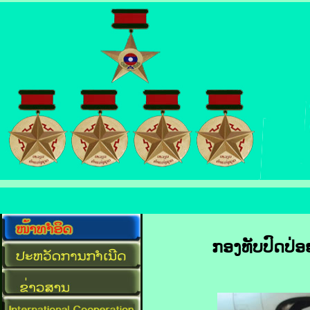
ກອງທັບປົດປ່ອຍ