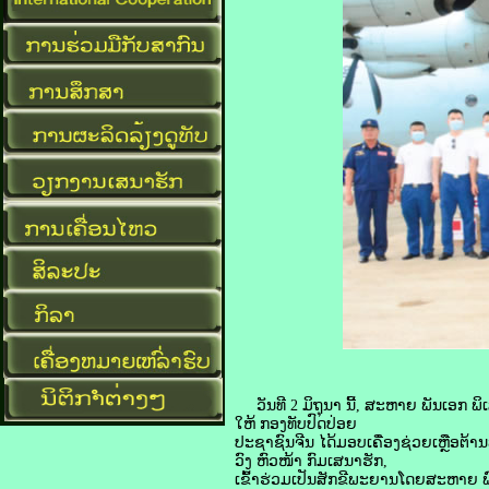
ວັນທີ 2 ມິຖຸນາ ນີ້, ສະຫາຍ ພັນເອກ ພິ
ໃຫ້ ກອງທັບປົດປ່ອຍ
ປະຊາຊົນຈີນ ໄດ້ມອບເຄື່ອງຊ່ວຍເຫຼືອຕ
ວົງ ຫົວໜ້າ ກົມເສນາຮັກ,
ເຂົ້າຮ່ວມເປັນສັກຂີພະຍານໂດຍສະຫາຍ ພົ